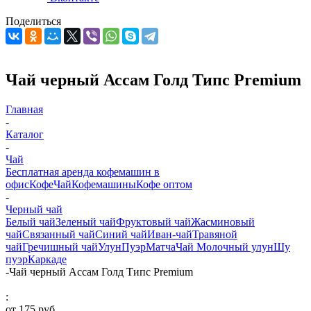
Поделиться
Чай черный Ассам Голд Типс Premium
Главная
-
Каталог
-
Чай
Бесплатная аренда кофемашин в
офис
Кофе
Чай
Кофемашины
Кофе оптом
-
Черный чай
Белый чай
Зеленый чай
Фруктовый чай
Жасминовый
чай
Связанный чай
Синий чай
Иван-чай
Травяной
чай
Гречишный чай
Улун
Пуэр
Матча
Чай Молочный улун
Шу
пуэр
Каркаде
-
Чай черный Ассам Голд Типс Premium
:
от
175 руб.