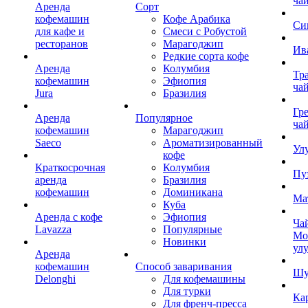
ча
Аренда
Сорт
кофемашин
Кофе Арабика
Си
для кафе и
Смеси с Робустой
ресторанов
Марагоджип
Ив
Редкие сорта кофе
Аренда
Колумбия
Тр
кофемашин
Эфиопия
ча
Jura
Бразилия
Гр
Аренда
Популярное
ча
кофемашин
Марагоджип
Saeco
Ароматизированный
Ул
кофе
Краткосрочная
Колумбия
Пу
аренда
Бразилия
кофемашин
Доминикана
Ма
Куба
Аренда с кофе
Эфиопия
Ча
Lavazza
Популярные
Мо
Новинки
ул
Аренда
кофемашин
Способ заваривания
Шу
Delonghi
Для кофемашины
Для турки
Ка
Для френч-пресса