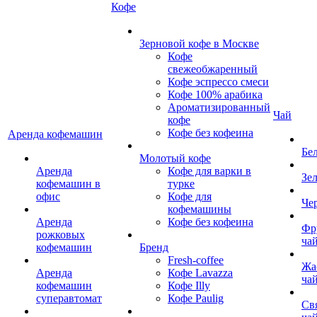
Кофе
Зерновой кофе в Москве
Кофе
свежеобжаренный
Кофе эспрессо смеси
Кофе 100% арабика
Ароматизированный
Чай
кофе
Кофе без кофеина
Аренда кофемашин
Бе
Молотый кофе
Аренда
Кофе для варки в
Зе
кофемашин в
турке
офис
Кофе для
Че
кофемашины
Аренда
Кофе без кофеина
Фр
рожковых
ча
кофемашин
Бренд
Fresh-coffee
Жа
Аренда
Кофе Lavazza
ча
кофемашин
Кофе Illy
суперавтомат
Кофе Paulig
Св