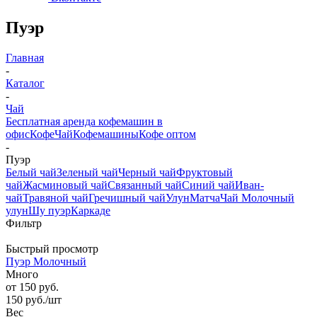
Пуэр
Главная
-
Каталог
-
Чай
Бесплатная аренда кофемашин в
офис
Кофе
Чай
Кофемашины
Кофе оптом
-
Пуэр
Белый чай
Зеленый чай
Черный чай
Фруктовый
чай
Жасминовый чай
Связанный чай
Синий чай
Иван-
чай
Травяной чай
Гречишный чай
Улун
Матча
Чай Молочный
улун
Шу пуэр
Каркаде
Фильтр
Быстрый просмотр
Пуэр Молочный
Много
от
150 руб.
150
руб.
/шт
Вес