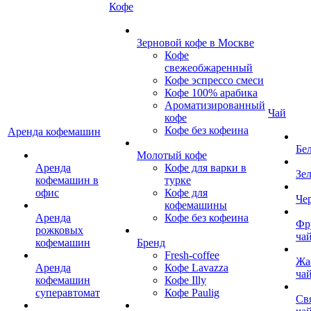
Кофе
Зерновой кофе в Москве
Кофе
свежеобжаренный
Кофе эспрессо смеси
Кофе 100% арабика
Ароматизированный
Чай
кофе
Кофе без кофеина
Аренда кофемашин
Бе
Молотый кофе
Аренда
Кофе для варки в
Зе
кофемашин в
турке
офис
Кофе для
Че
кофемашины
Аренда
Кофе без кофеина
Фр
рожковых
ча
кофемашин
Бренд
Fresh-coffee
Жа
Аренда
Кофе Lavazza
ча
кофемашин
Кофе Illy
суперавтомат
Кофе Paulig
Св