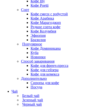
Кофе Illy
Кофе Poetti
Сорт
Кофе смеси с робустой
Кофе Арабика
Кофе Марагоджип
Редкие сорта кофе
Кофе Колумбия
Эфиопия
Бразилия
Популярное
Кофе Доминикана
Куба
Новинки
Способ заваривания
Кофе для френч-пресса
Кофе для гейзера
Кофе для кемекса
Дополнительно
Сиропы для кофе
Посуда
Чай
Белый чай
Зеленый чай
Черный чай