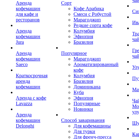
ча
Аренда
Сорт
кофемашин
Кофе Арабика
Си
для кафе и
Смеси с Робустой
ресторанов
Марагоджип
Ив
Редкие сорта кофе
Аренда
Колумбия
Тр
кофемашин
Эфиопия
ча
Jura
Бразилия
Гр
Аренда
Популярное
ча
кофемашин
Марагоджип
Saeco
Ароматизированный
Ул
кофе
Краткосрочная
Колумбия
Пу
аренда
Бразилия
кофемашин
Доминикана
Ма
Куба
Аренда с кофе
Эфиопия
Ча
Lavazza
Популярные
Мо
Новинки
ул
Аренда
кофемашин
Способ заваривания
Шу
Delonghi
Для кофемашины
Для турки
Ка
Для френч-пресса