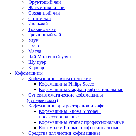
Фруктовый чай
Жасминовый чай
Связанный чай
Синий чай
Иван-чай
Травяной чай
Гречишный чай
Улун
Пуэр
Матча
Чай Молочный улун
Шу пуэр
Каркаде
Кофемашины
Кофемашины автоматические
Кофемашины Philips Saeco
Кофемашины Gaggia профессиональные
Суперавтоматические кофемашины
(суперавтомат)
Кофемашины для ресторанов и кафе
Кофемашины Nuova Simonelli
профессиональные
Кофемашины Promac профессиональные
Кофемолки Promac профессиональные
Средства для чистки кофемашины