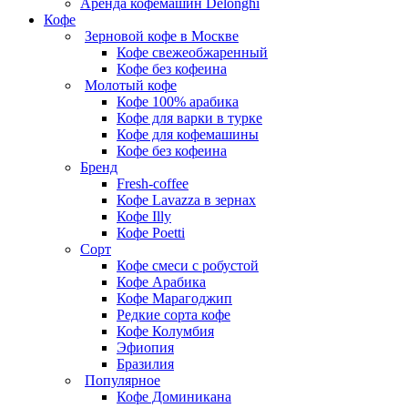
Аренда кофемашин Delonghi
Кофе
Зерновой кофе в Москве
Кофе свежеобжаренный
Кофе без кофеина
Молотый кофе
Кофе 100% арабика
Кофе для варки в турке
Кофе для кофемашины
Кофе без кофеина
Бренд
Fresh-coffee
Кофе Lavazza в зернах
Кофе Illy
Кофе Poetti
Сорт
Кофе смеси с робустой
Кофе Арабика
Кофе Марагоджип
Редкие сорта кофе
Кофе Колумбия
Эфиопия
Бразилия
Популярное
Кофе Доминикана