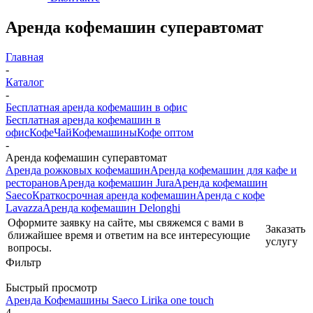
Аренда кофемашин суперавтомат
Главная
-
Каталог
-
Бесплатная аренда кофемашин в офис
Бесплатная аренда кофемашин в
офис
Кофе
Чай
Кофемашины
Кофе оптом
-
Аренда кофемашин суперавтомат
Аренда рожковых кофемашин
Аренда кофемашин для кафе и
ресторанов
Аренда кофемашин Jura
Аренда кофемашин
Saeco
Краткосрочная аренда кофемашин
Аренда с кофе
Lavazza
Аренда кофемашин Delonghi
Оформите заявку на сайте, мы свяжемся с вами в
Заказать
ближайшее время и ответим на все интересующие
услугу
вопросы.
Фильтр
Быстрый просмотр
Аренда Кофемашины Saeco Lirika one touch
4