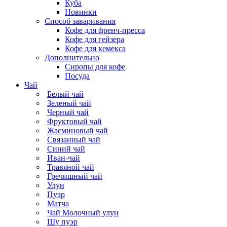
Куба
Новинки
Способ заваривания
Кофе для френч-пресса
Кофе для гейзера
Кофе для кемекса
Дополнительно
Сиропы для кофе
Посуда
Чай
Белый чай
Зеленый чай
Черный чай
Фруктовый чай
Жасминовый чай
Связанный чай
Синий чай
Иван-чай
Травяной чай
Гречишный чай
Улун
Пуэр
Матча
Чай Молочный улун
Шу пуэр