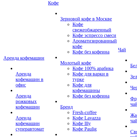
Кофе
Зерновой кофе в Москве
Кофе
свежеобжаренный
Кофе эспрессо смеси
Ароматизированный
кофе
Чай
Кофе без кофеина
Аренда кофемашин
Молотый кофе
Бе
Кофе 100% арабика
Аренда
Кофе для варки в
Зе
кофемашин в
турке
офис
Кофе для
Че
кофемашины
Аренда
Кофе без кофеина
Фр
рожковых
ча
кофемашин
Бренд
Fresh-coffee
Жа
Аренда
Кофе Lavazza
ча
кофемашин
Кофе Illy
суперавтомат
Кофе Paulig
Св