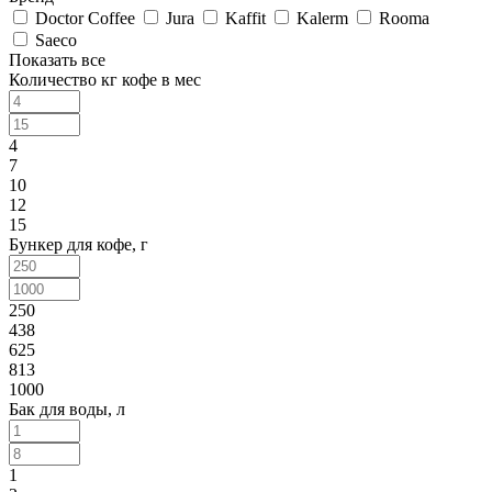
Doctor Coffee
Jura
Kaffit
Kalerm
Rooma
Saeco
Показать все
Количество кг кофе в мес
4
7
10
12
15
Бункер для кофе, г
250
438
625
813
1000
Бак для воды, л
1