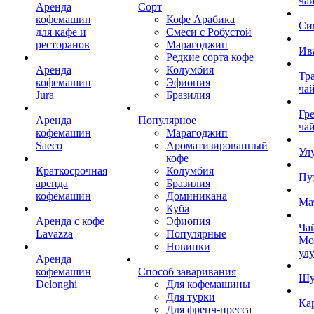
ча
Аренда
Сорт
кофемашин
Кофе Арабика
Си
для кафе и
Смеси с Робустой
ресторанов
Марагоджип
Ив
Редкие сорта кофе
Аренда
Колумбия
Тр
кофемашин
Эфиопия
ча
Jura
Бразилия
Гр
Аренда
Популярное
ча
кофемашин
Марагоджип
Saeco
Ароматизированный
Ул
кофе
Краткосрочная
Колумбия
Пу
аренда
Бразилия
кофемашин
Доминикана
Ма
Куба
Аренда с кофе
Эфиопия
Ча
Lavazza
Популярные
Мо
Новинки
ул
Аренда
кофемашин
Способ заваривания
Шу
Delonghi
Для кофемашины
Для турки
Ка
Для френч-пресса