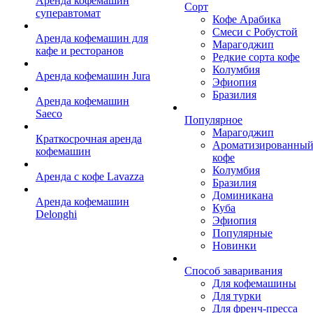
Аренда кофемашин
Сорт
суперавтомат
Кофе Арабика
Смеси с Робустой
Аренда кофемашин для
Марагоджип
кафе и ресторанов
Редкие сорта кофе
Колумбия
Аренда кофемашин Jura
Эфиопия
Бразилия
Аренда кофемашин
Saeco
Популярное
Марагоджип
Краткосрочная аренда
Ароматизированны
кофемашин
кофе
Колумбия
Аренда с кофе Lavazza
Бразилия
Доминикана
Аренда кофемашин
Куба
Delonghi
Эфиопия
Популярные
Новинки
Способ заваривания
Для кофемашины
Для турки
Для френч-пресса