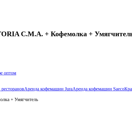
ORIA C.M.A. + Кофемолка + Умягчител
е оптом
 ресторанов
Аренда кофемашин Jura
Аренда кофемашин Saeco
Кра
олка + Умягчитель