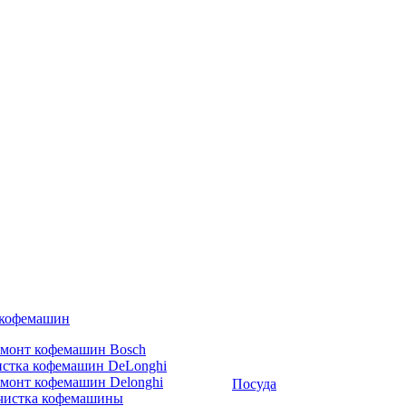
 кофемашин
емонт кофемашин Bosch
стка кофемашин DeLonghi
монт кофемашин Delonghi
Посуда
чистка кофемашины