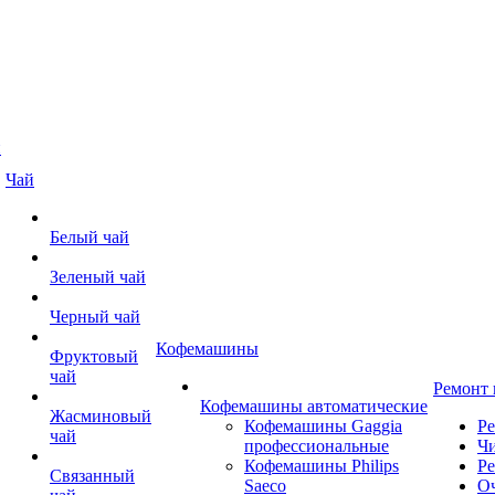
й
Чай
Белый чай
Зеленый чай
Черный чай
Кофемашины
Фруктовый
чай
Ремонт
Кофемашины автоматические
Жасминовый
Кофемашины Gaggia
Р
чай
профессиональные
Чи
Кофемашины Philips
Ре
Связанный
Saeco
О