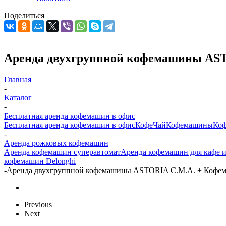
Поделиться
Аренда двухгруппной кофемашины AST
Главная
-
Каталог
-
Бесплатная аренда кофемашин в офис
Бесплатная аренда кофемашин в офис
Кофе
Чай
Кофемашины
Коф
-
Аренда рожковых кофемашин
Аренда кофемашин суперавтомат
Аренда кофемашин для кафе и
кофемашин Delonghi
-
Аренда двухгруппной кофемашины ASTORIA C.M.A. + Кофем
Previous
Next