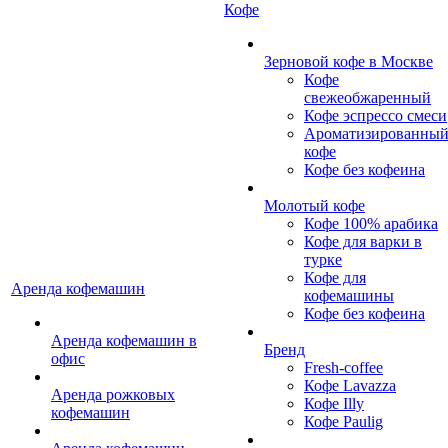
Кофе
Зерновой кофе в Москве
Кофе
свежеобжаренный
Кофе эспрессо смеси
Ароматизированны
кофе
Кофе без кофеина
Молотый кофе
Кофе 100% арабика
Кофе для варки в
турке
Кофе для
Аренда кофемашин
кофемашины
Кофе без кофеина
Аренда кофемашин в
Бренд
офис
Fresh-coffee
Кофе Lavazza
Аренда рожковых
Кофе Illy
кофемашин
Кофе Paulig