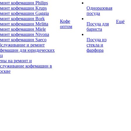
монт кофемашин Philips
монт кофемашин Krups
Одноразовая
монт кофемашин Gaggia
посуда
емонт кофемашин Bork
Кофе
Ещё
монт кофемашин Melitta
Посуда для
оптом
монт кофемашин Miele
бариста
монт кофемашин Nivona
монт кофемашин Saeco
Посуда из
бслуживание и ремонт
стекла и
офемашин для юридических
фарфора
иц
ны на ремонт и
бслуживание кофемашин в
оскве