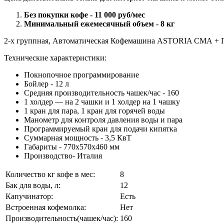
Без покупки кофе - 11 000 руб/мес
Минимальный ежемесячный объем - 8 кг
2-х группная, Автоматическая Кофемашина ASTORIA CMA + П
Технические характеристики:
Покнопочное программирование
Бойлер - 12 л
Средняя производительность чашек/час - 160
1 холдер — на 2 чашки и 1 холдер на 1 чашку
1 кран для пара, 1 кран для горячей воды
Манометр для контроля давления воды и пара
Программируемый кран для подачи кипятка
Суммарная мощность - 3,5 КвТ
Габариты - 770x570x460 мм
Производство- Италия
Количество кг кофе в мес:
8
Бак для воды, л:
12
Капучинатор:
Есть
Встроенная кофемолка:
Нет
Производительность(чашек/час):
160