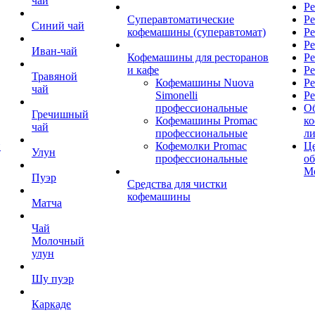
чай
Ре
Суперавтоматические
Ре
Синий чай
кофемашины (суперавтомат)
Ре
Р
Иван-чай
Кофемашины для ресторанов
Ре
и кафе
Ре
Травяной
Кофемашины Nuova
Ре
чай
Simonelli
Ре
профессиональные
О
Гречишный
Кофемашины Promac
к
чай
профессиональные
л
й
Кофемолки Promac
Це
Улун
профессиональные
о
М
Пуэр
Средства для чистки
кофемашины
Матча
Чай
Молочный
улун
Шу пуэр
Каркаде