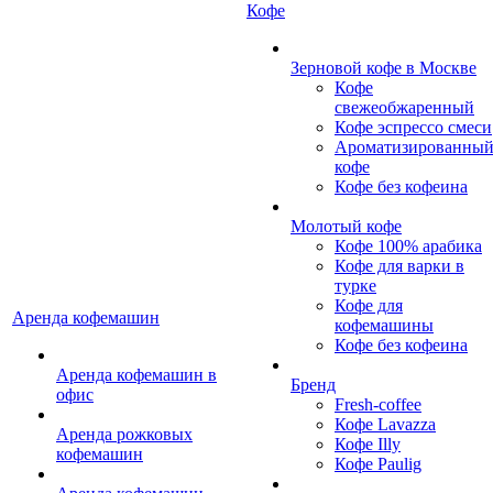
Кофе
Зерновой кофе в Москве
Кофе
свежеобжаренный
Кофе эспрессо смеси
Ароматизированны
кофе
Кофе без кофеина
Молотый кофе
Кофе 100% арабика
Кофе для варки в
турке
Кофе для
Аренда кофемашин
кофемашины
Кофе без кофеина
Аренда кофемашин в
Бренд
офис
Fresh-coffee
Кофе Lavazza
Аренда рожковых
Кофе Illy
кофемашин
Кофе Paulig