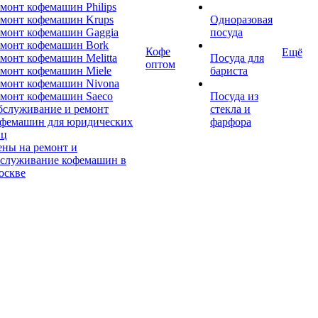
монт кофемашин Philips
монт кофемашин Krups
Одноразовая
монт кофемашин Gaggia
посуда
емонт кофемашин Bork
Кофе
Ещё
монт кофемашин Melitta
Посуда для
оптом
монт кофемашин Miele
бариста
монт кофемашин Nivona
монт кофемашин Saeco
Посуда из
бслуживание и ремонт
стекла и
офемашин для юридических
фарфора
иц
ны на ремонт и
бслуживание кофемашин в
оскве