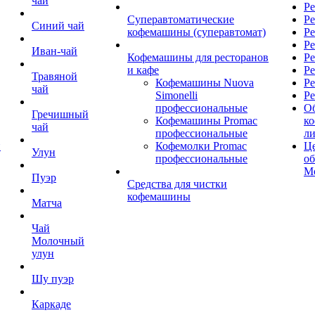
чай
Ре
Суперавтоматические
Ре
Синий чай
кофемашины (суперавтомат)
Ре
Р
Иван-чай
Кофемашины для ресторанов
Ре
и кафе
Ре
Травяной
Кофемашины Nuova
Ре
чай
Simonelli
Ре
профессиональные
О
Гречишный
Кофемашины Promac
к
чай
профессиональные
л
й
Кофемолки Promac
Це
Улун
профессиональные
о
М
Пуэр
Средства для чистки
кофемашины
Матча
Чай
Молочный
улун
Шу пуэр
Каркаде