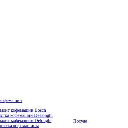
 кофемашин
емонт кофемашин Bosch
стка кофемашин DeLonghi
монт кофемашин Delonghi
Посуда
чистка кофемашины