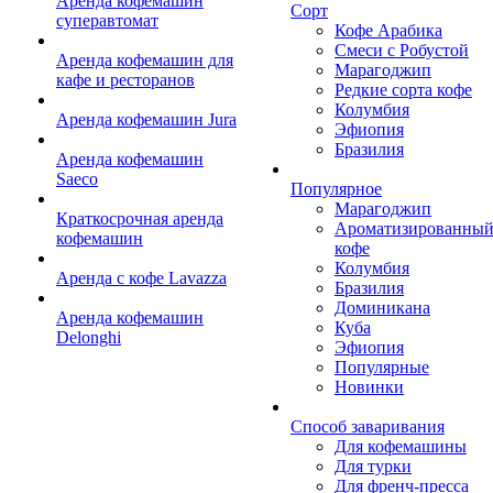
Аренда кофемашин
Сорт
суперавтомат
Кофе Арабика
Смеси с Робустой
Аренда кофемашин для
Марагоджип
кафе и ресторанов
Редкие сорта кофе
Колумбия
Аренда кофемашин Jura
Эфиопия
Бразилия
Аренда кофемашин
Saeco
Популярное
Марагоджип
Краткосрочная аренда
Ароматизированны
кофемашин
кофе
Колумбия
Аренда с кофе Lavazza
Бразилия
Доминикана
Аренда кофемашин
Куба
Delonghi
Эфиопия
Популярные
Новинки
Способ заваривания
Для кофемашины
Для турки
Для френч-пресса