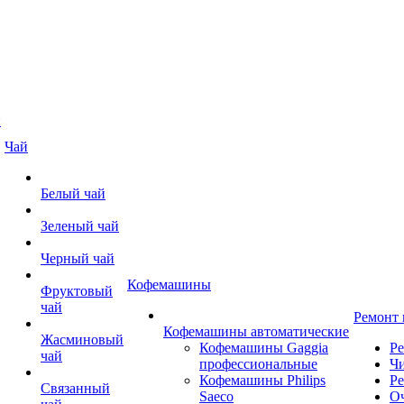
й
Чай
Белый чай
Зеленый чай
Черный чай
Кофемашины
Фруктовый
чай
Ремонт
Кофемашины автоматические
Жасминовый
Кофемашины Gaggia
Р
чай
профессиональные
Чи
Кофемашины Philips
Ре
Связанный
Saeco
О