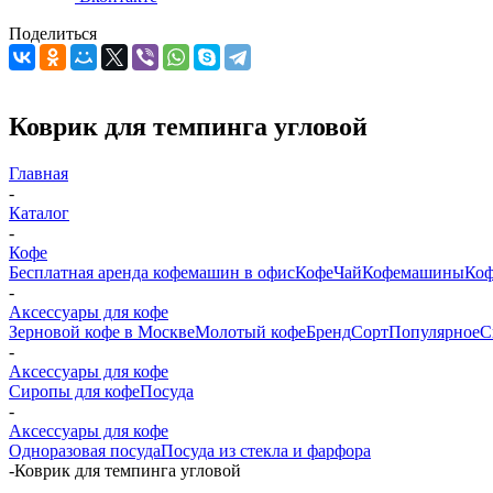
Поделиться
Коврик для темпинга угловой
Главная
-
Каталог
-
Кофе
Бесплатная аренда кофемашин в офис
Кофе
Чай
Кофемашины
Коф
-
Аксессуары для кофе
Зерновой кофе в Москве
Молотый кофе
Бренд
Сорт
Популярное
С
-
Аксессуары для кофе
Сиропы для кофе
Посуда
-
Аксессуары для кофе
Одноразовая посуда
Посуда из стекла и фарфора
-
Коврик для темпинга угловой