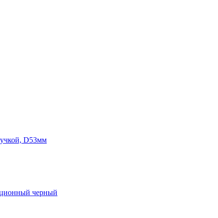
ручкой, D53мм
екционный черный