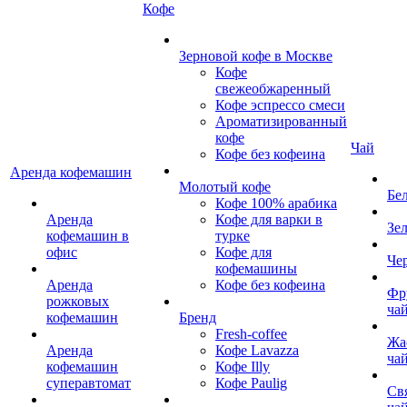
Кофе
Зерновой кофе в Москве
Кофе
свежеобжаренный
Кофе эспрессо смеси
Ароматизированный
кофе
Чай
Кофе без кофеина
Аренда кофемашин
Молотый кофе
Бе
Кофе 100% арабика
Аренда
Кофе для варки в
Зе
кофемашин в
турке
офис
Кофе для
Че
кофемашины
Аренда
Кофе без кофеина
Фр
рожковых
ча
кофемашин
Бренд
Fresh-coffee
Жа
Аренда
Кофе Lavazza
ча
кофемашин
Кофе Illy
суперавтомат
Кофе Paulig
Св