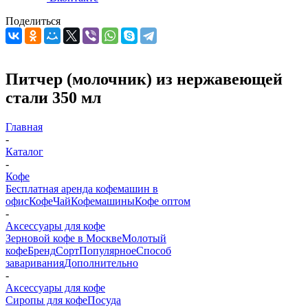
Поделиться
Питчер (молочник) из нержавеющей
стали 350 мл
Главная
-
Каталог
-
Кофе
Бесплатная аренда кофемашин в
офис
Кофе
Чай
Кофемашины
Кофе оптом
-
Аксессуары для кофе
Зерновой кофе в Москве
Молотый
кофе
Бренд
Сорт
Популярное
Способ
заваривания
Дополнительно
-
Аксессуары для кофе
Сиропы для кофе
Посуда