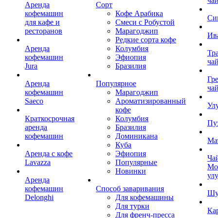
ча
Аренда
Сорт
кофемашин
Кофе Арабика
Си
для кафе и
Смеси с Робустой
ресторанов
Марагоджип
Ив
Редкие сорта кофе
Аренда
Колумбия
Тр
кофемашин
Эфиопия
ча
Jura
Бразилия
Гр
Аренда
Популярное
ча
кофемашин
Марагоджип
Saeco
Ароматизированный
Ул
кофе
Краткосрочная
Колумбия
Пу
аренда
Бразилия
кофемашин
Доминикана
Ма
Куба
Аренда с кофе
Эфиопия
Ча
Lavazza
Популярные
Мо
Новинки
ул
Аренда
кофемашин
Способ заваривания
Шу
Delonghi
Для кофемашины
Для турки
Ка
Для френч-пресса