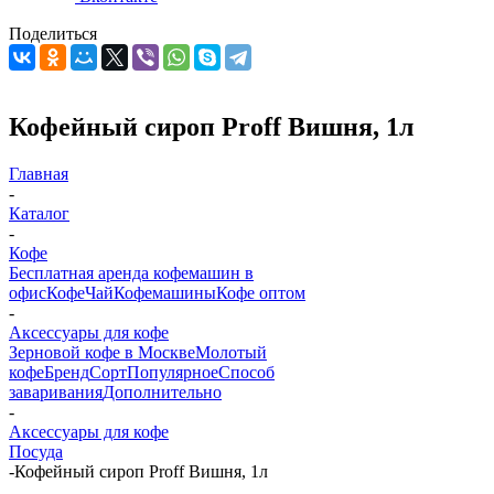
Поделиться
Кофейный сироп Proff Вишня, 1л
Главная
-
Каталог
-
Кофе
Бесплатная аренда кофемашин в
офис
Кофе
Чай
Кофемашины
Кофе оптом
-
Аксессуары для кофе
Зерновой кофе в Москве
Молотый
кофе
Бренд
Сорт
Популярное
Способ
заваривания
Дополнительно
-
Аксессуары для кофе
Посуда
-
Кофейный сироп Proff Вишня, 1л