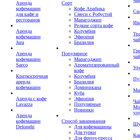
ча
Аренда
Сорт
кофемашин
Кофе Арабика
Си
для кафе и
Смеси с Робустой
ресторанов
Марагоджип
Ив
Редкие сорта кофе
Аренда
Колумбия
Тр
кофемашин
Эфиопия
ча
Jura
Бразилия
Гр
Аренда
Популярное
ча
кофемашин
Марагоджип
Saeco
Ароматизированный
Ул
кофе
Краткосрочная
Колумбия
Пу
аренда
Бразилия
кофемашин
Доминикана
Ма
Куба
Аренда с кофе
Эфиопия
Ча
Lavazza
Популярные
Мо
Новинки
ул
Аренда
кофемашин
Способ заваривания
Шу
Delonghi
Для кофемашины
Для турки
Ка
Для френч-пресса