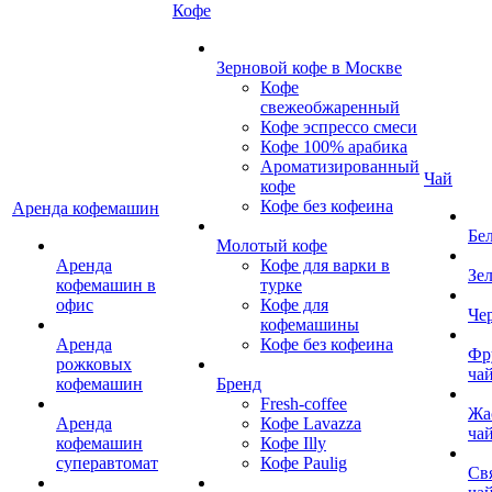
Кофе
Зерновой кофе в Москве
Кофе
свежеобжаренный
Кофе эспрессо смеси
Кофе 100% арабика
Ароматизированный
Чай
кофе
Кофе без кофеина
Аренда кофемашин
Бе
Молотый кофе
Аренда
Кофе для варки в
Зе
кофемашин в
турке
офис
Кофе для
Че
кофемашины
Аренда
Кофе без кофеина
Фр
рожковых
ча
кофемашин
Бренд
Fresh-coffee
Жа
Аренда
Кофе Lavazza
ча
кофемашин
Кофе Illy
суперавтомат
Кофе Paulig
Св