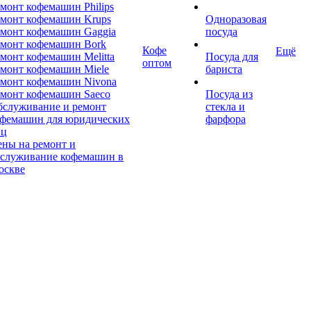
монт кофемашин Philips
монт кофемашин Krups
Одноразовая
монт кофемашин Gaggia
посуда
емонт кофемашин Bork
Кофе
Ещё
монт кофемашин Melitta
Посуда для
оптом
монт кофемашин Miele
бариста
монт кофемашин Nivona
монт кофемашин Saeco
Посуда из
бслуживание и ремонт
стекла и
офемашин для юридических
фарфора
иц
ны на ремонт и
бслуживание кофемашин в
оскве