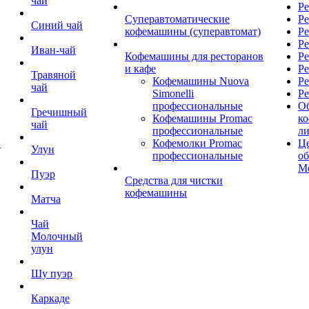
чай
Ре
Суперавтоматические
Ре
Синий чай
кофемашины (суперавтомат)
Ре
Р
Иван-чай
Кофемашины для ресторанов
Ре
и кафе
Ре
Травяной
Кофемашины Nuova
Ре
чай
Simonelli
Ре
профессиональные
О
Гречишный
Кофемашины Promac
к
чай
профессиональные
л
й
Кофемолки Promac
Це
Улун
профессиональные
о
М
Пуэр
Средства для чистки
кофемашины
Матча
Чай
Молочный
улун
Шу пуэр
Каркаде