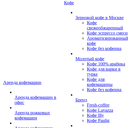
Кофе
Зерновой кофе в Москве
Кофе
свежеобжаренный
Кофе эспрессо смеси
Ароматизированны
кофе
Кофе без кофеина
Молотый кофе
Кофе 100% арабика
Кофе для варки в
турке
Кофе для
Аренда кофемашин
кофемашины
Кофе без кофеина
Аренда кофемашин в
Бренд
офис
Fresh-coffee
Кофе Lavazza
Аренда рожковых
Кофе Illy
кофемашин
Кофе Paulig