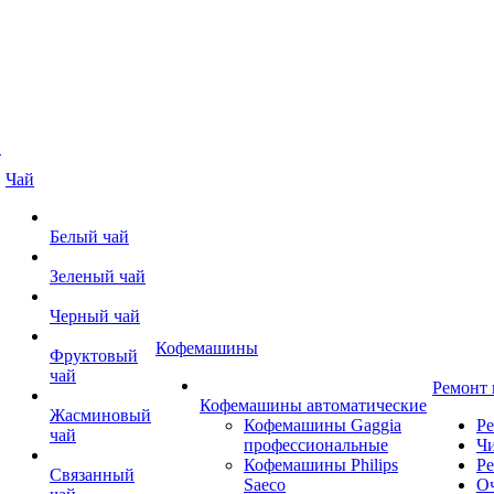
й
Чай
Белый чай
Зеленый чай
Черный чай
Кофемашины
Фруктовый
чай
Ремонт
Кофемашины автоматические
Жасминовый
Кофемашины Gaggia
Р
чай
профессиональные
Чи
Кофемашины Philips
Ре
Связанный
Saeco
О