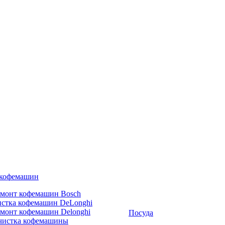
 кофемашин
емонт кофемашин Bosch
стка кофемашин DeLonghi
монт кофемашин Delonghi
Посуда
чистка кофемашины