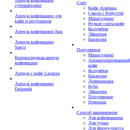
Аренда кофемашин
Сорт
суперавтомат
Кофе Арабика
Смеси с Робустой
Аренда кофемашин для
Марагоджип
кафе и ресторанов
Редкие сорта кофе
Колумбия
Аренда кофемашин Jura
Эфиопия
Бразилия
Аренда кофемашин
Saeco
Популярное
Марагоджип
Краткосрочная аренда
Ароматизированны
кофемашин
кофе
Колумбия
Аренда с кофе Lavazza
Бразилия
Доминикана
Аренда кофемашин
Куба
Delonghi
Эфиопия
Популярные
Новинки
Способ заваривания
Для кофемашины
Для турки
Для френч-пресса