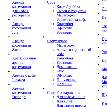
ча
Аренда
Сорт
кофемашин
Кофе Арабика
Си
для кафе и
Смеси с Робустой
ресторанов
Марагоджип
Ив
Редкие сорта кофе
Аренда
Колумбия
Тр
кофемашин
Эфиопия
ча
Jura
Бразилия
Гр
Аренда
Популярное
ча
кофемашин
Марагоджип
Saeco
Ароматизированный
Ул
кофе
Краткосрочная
Колумбия
Пу
аренда
Бразилия
кофемашин
Доминикана
Ма
Куба
Аренда с кофе
Эфиопия
Ча
Lavazza
Популярные
Мо
Новинки
ул
Аренда
кофемашин
Способ заваривания
Шу
Delonghi
Для кофемашины
Для турки
Ка
Для френч-пресса