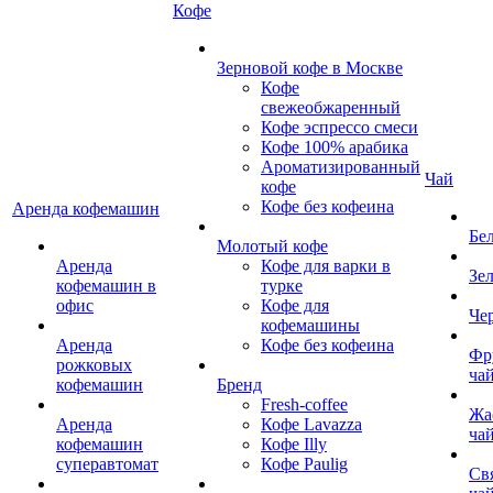
Кофе
Зерновой кофе в Москве
Кофе
свежеобжаренный
Кофе эспрессо смеси
Кофе 100% арабика
Ароматизированный
Чай
кофе
Кофе без кофеина
Аренда кофемашин
Бе
Молотый кофе
Аренда
Кофе для варки в
Зе
кофемашин в
турке
офис
Кофе для
Че
кофемашины
Аренда
Кофе без кофеина
Фр
рожковых
ча
кофемашин
Бренд
Fresh-coffee
Жа
Аренда
Кофе Lavazza
ча
кофемашин
Кофе Illy
суперавтомат
Кофе Paulig
Св