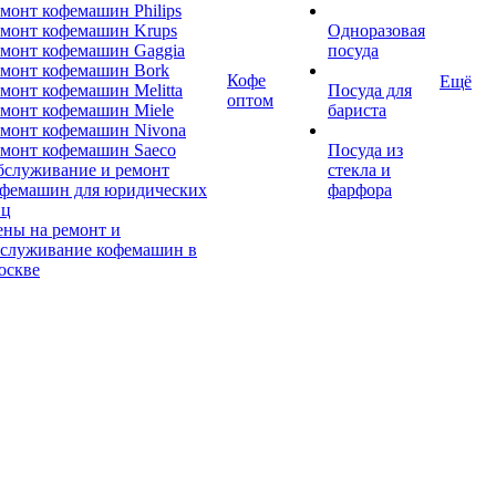
монт кофемашин Philips
монт кофемашин Krups
Одноразовая
монт кофемашин Gaggia
посуда
емонт кофемашин Bork
Кофе
Ещё
монт кофемашин Melitta
Посуда для
оптом
монт кофемашин Miele
бариста
монт кофемашин Nivona
монт кофемашин Saeco
Посуда из
бслуживание и ремонт
стекла и
офемашин для юридических
фарфора
иц
ны на ремонт и
бслуживание кофемашин в
оскве