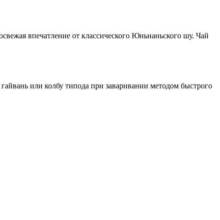
 освежая впечатление от классического Юньнаньского шу. Чай
мл, гайвань или колбу типода при заваривании методом быстрого