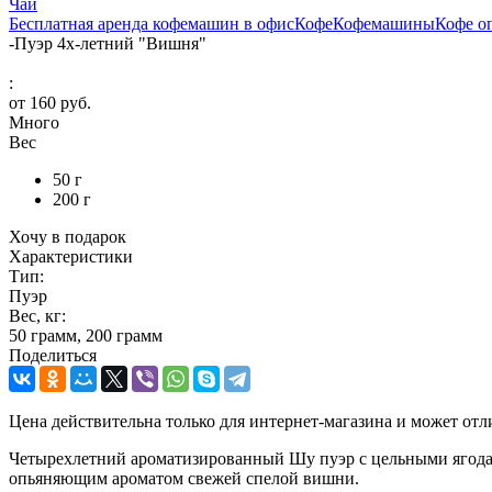
Чай
Бесплатная аренда кофемашин в офис
Кофе
Кофемашины
Кофе о
-
Пуэр 4х-летний "Вишня"
:
от
160 руб.
Много
Вес
50 г
200 г
Хочу в подарок
Характеристики
Тип:
Пуэр
Вес, кг:
50 грамм, 200 грамм
Поделиться
Цена действительна только для интернет-магазина и может отл
Четырехлетний ароматизированный Шу пуэр с цельными ягода
опьяняющим ароматом свежей спелой вишни.