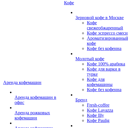
Кофе
Зерновой кофе в Москве
Кофе
свежеобжаренный
Кофе эспрессо смеси
Ароматизированны
кофе
Кофе без кофеина
Молотый кофе
Кофе 100% арабика
Кофе для варки в
турке
Кофе для
Аренда кофемашин
кофемашины
Кофе без кофеина
Аренда кофемашин в
Бренд
офис
Fresh-coffee
Кофе Lavazza
Аренда рожковых
Кофе Illy
кофемашин
Кофе Paulig