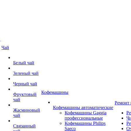
й
Чай
Белый чай
Зеленый чай
Черный чай
Кофемашины
Фруктовый
чай
Ремонт
Кофемашины автоматические
Жасминовый
Кофемашины Gaggia
Р
чай
профессиональные
Чи
Кофемашины Philips
Ре
Связанный
Saeco
О