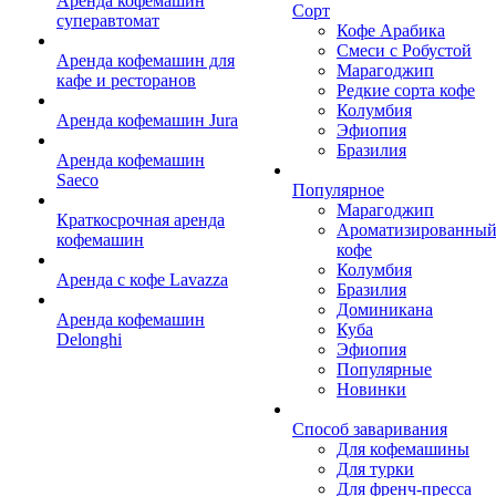
Аренда кофемашин
Сорт
суперавтомат
Кофе Арабика
Смеси с Робустой
Аренда кофемашин для
Марагоджип
кафе и ресторанов
Редкие сорта кофе
Колумбия
Аренда кофемашин Jura
Эфиопия
Бразилия
Аренда кофемашин
Saeco
Популярное
Марагоджип
Краткосрочная аренда
Ароматизированны
кофемашин
кофе
Колумбия
Аренда с кофе Lavazza
Бразилия
Доминикана
Аренда кофемашин
Куба
Delonghi
Эфиопия
Популярные
Новинки
Способ заваривания
Для кофемашины
Для турки
Для френч-пресса