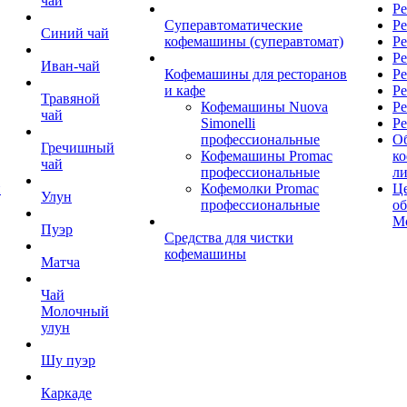
чай
Ре
Суперавтоматические
Ре
Синий чай
кофемашины (суперавтомат)
Ре
Р
Иван-чай
Кофемашины для ресторанов
Ре
и кафе
Ре
Травяной
Кофемашины Nuova
Ре
чай
Simonelli
Ре
профессиональные
О
Гречишный
Кофемашины Promac
к
чай
профессиональные
л
й
Кофемолки Promac
Це
Улун
профессиональные
о
М
Пуэр
Средства для чистки
кофемашины
Матча
Чай
Молочный
улун
Шу пуэр
Каркаде