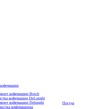
 кофемашин
емонт кофемашин Bosch
стка кофемашин DeLonghi
монт кофемашин Delonghi
Посуда
чистка кофемашины