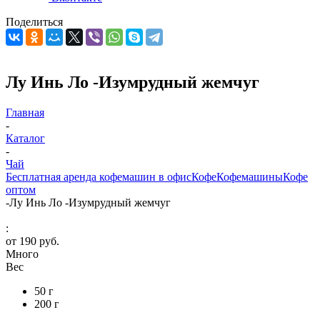
Поделиться
Лу Инь Ло -Изумрудный жемчуг
Главная
-
Каталог
-
Чай
Бесплатная аренда кофемашин в офис
Кофе
Кофемашины
Кофе
оптом
-
Лу Инь Ло -Изумрудный жемчуг
:
от
190 руб.
Много
Вес
50 г
200 г