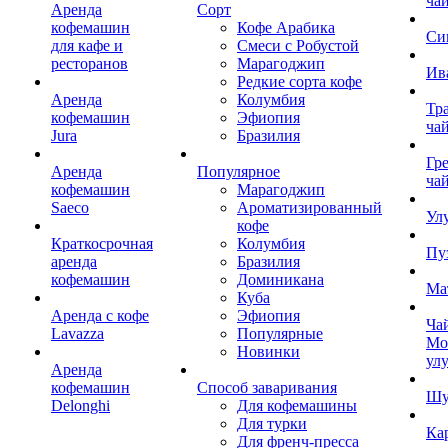
ча
Аренда
Сорт
кофемашин
Кофе Арабика
Си
для кафе и
Смеси с Робустой
ресторанов
Марагоджип
Ив
Редкие сорта кофе
Аренда
Колумбия
Тр
кофемашин
Эфиопия
ча
Jura
Бразилия
Гр
Аренда
Популярное
ча
кофемашин
Марагоджип
Saeco
Ароматизированный
Ул
кофе
Краткосрочная
Колумбия
Пу
аренда
Бразилия
кофемашин
Доминикана
Ма
Куба
Аренда с кофе
Эфиопия
Ча
Lavazza
Популярные
Мо
Новинки
ул
Аренда
кофемашин
Способ заваривания
Шу
Delonghi
Для кофемашины
Для турки
Ка
Для френч-пресса