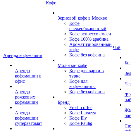
Кофе
Зерновой кофе в Москве
Кофе
свежеобжаренный
Кофе эспрессо смеси
Кофе 100% арабика
Ароматизированный
Чай
кофе
Кофе без кофеина
Аренда кофемашин
Бе
Молотый кофе
Аренда
Кофе для варки в
Зе
кофемашин в
турке
офис
Кофе для
Че
кофемашины
Аренда
Кофе без кофеина
Фр
рожковых
ча
кофемашин
Бренд
Fresh-coffee
Жа
Аренда
Кофе Lavazza
ча
кофемашин
Кофе Illy
суперавтомат
Кофе Paulig
Св