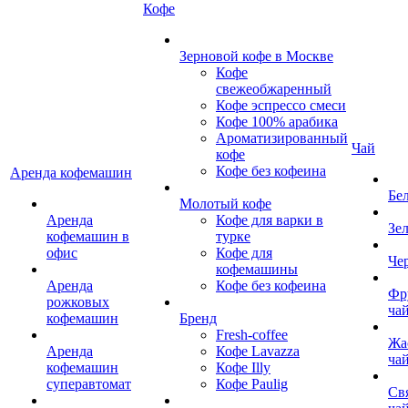
Кофе
Зерновой кофе в Москве
Кофе
свежеобжаренный
Кофе эспрессо смеси
Кофе 100% арабика
Ароматизированный
Чай
кофе
Кофе без кофеина
Аренда кофемашин
Бе
Молотый кофе
Аренда
Кофе для варки в
Зе
кофемашин в
турке
офис
Кофе для
Че
кофемашины
Аренда
Кофе без кофеина
Фр
рожковых
ча
кофемашин
Бренд
Fresh-coffee
Жа
Аренда
Кофе Lavazza
ча
кофемашин
Кофе Illy
суперавтомат
Кофе Paulig
Св