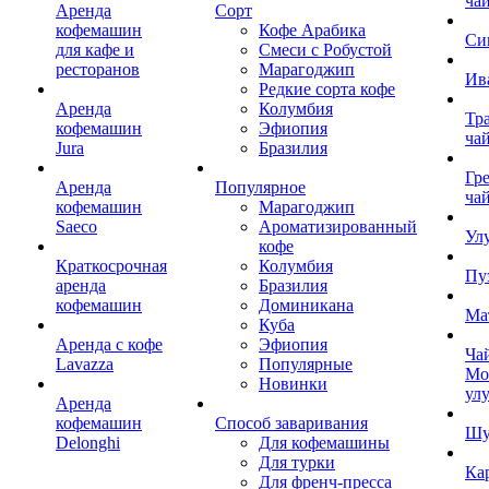
ча
Аренда
Сорт
кофемашин
Кофе Арабика
Си
для кафе и
Смеси с Робустой
ресторанов
Марагоджип
Ив
Редкие сорта кофе
Аренда
Колумбия
Тр
кофемашин
Эфиопия
ча
Jura
Бразилия
Гр
Аренда
Популярное
ча
кофемашин
Марагоджип
Saeco
Ароматизированный
Ул
кофе
Краткосрочная
Колумбия
Пу
аренда
Бразилия
кофемашин
Доминикана
Ма
Куба
Аренда с кофе
Эфиопия
Ча
Lavazza
Популярные
Мо
Новинки
ул
Аренда
кофемашин
Способ заваривания
Шу
Delonghi
Для кофемашины
Для турки
Ка
Для френч-пресса