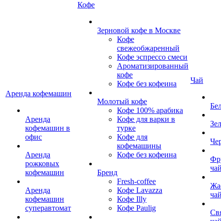
Кофе
Зерновой кофе в Москве
Кофе
свежеобжаренный
Кофе эспрессо смеси
Ароматизированный
кофе
Чай
Кофе без кофеина
Аренда кофемашин
Молотый кофе
Бе
Кофе 100% арабика
Аренда
Кофе для варки в
Зе
кофемашин в
турке
офис
Кофе для
Че
кофемашины
Аренда
Кофе без кофеина
Фр
рожковых
ча
кофемашин
Бренд
Fresh-coffee
Жа
Аренда
Кофе Lavazza
ча
кофемашин
Кофе Illy
суперавтомат
Кофе Paulig
Св