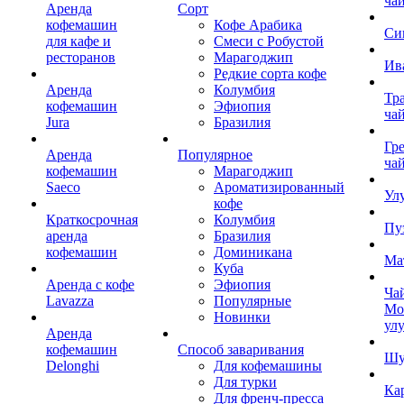
ча
Аренда
Сорт
кофемашин
Кофе Арабика
Си
для кафе и
Смеси с Робустой
ресторанов
Марагоджип
Ив
Редкие сорта кофе
Аренда
Колумбия
Тр
кофемашин
Эфиопия
ча
Jura
Бразилия
Гр
Аренда
Популярное
ча
кофемашин
Марагоджип
Saeco
Ароматизированный
Ул
кофе
Краткосрочная
Колумбия
Пу
аренда
Бразилия
кофемашин
Доминикана
Ма
Куба
Аренда с кофе
Эфиопия
Ча
Lavazza
Популярные
Мо
Новинки
ул
Аренда
кофемашин
Способ заваривания
Шу
Delonghi
Для кофемашины
Для турки
Ка
Для френч-пресса