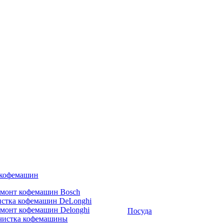
 кофемашин
емонт кофемашин Bosch
стка кофемашин DeLonghi
монт кофемашин Delonghi
Посуда
чистка кофемашины