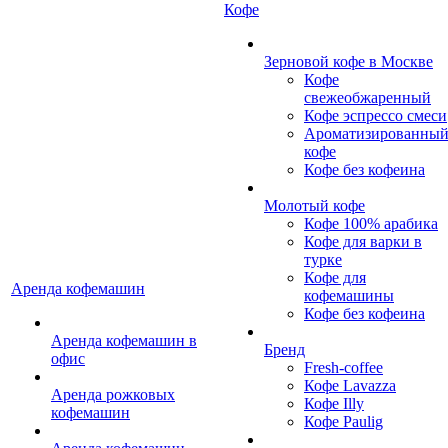
Кофе
Зерновой кофе в Москве
Кофе
свежеобжаренный
Кофе эспрессо смеси
Ароматизированны
кофе
Кофе без кофеина
Молотый кофе
Кофе 100% арабика
Кофе для варки в
турке
Кофе для
Аренда кофемашин
кофемашины
Кофе без кофеина
Аренда кофемашин в
Бренд
офис
Fresh-coffee
Кофе Lavazza
Аренда рожковых
Кофе Illy
кофемашин
Кофе Paulig