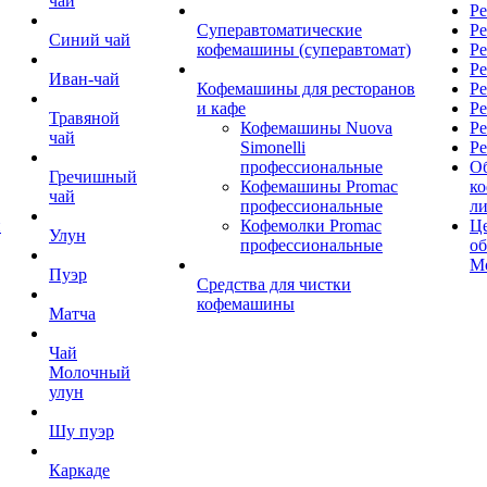
чай
Ре
Суперавтоматические
Ре
Синий чай
кофемашины (суперавтомат)
Ре
Р
Иван-чай
Кофемашины для ресторанов
Ре
и кафе
Ре
Травяной
Кофемашины Nuova
Ре
чай
Simonelli
Ре
профессиональные
О
Гречишный
Кофемашины Promac
к
чай
профессиональные
л
й
Кофемолки Promac
Це
Улун
профессиональные
о
М
Пуэр
Средства для чистки
кофемашины
Матча
Чай
Молочный
улун
Шу пуэр
Каркаде