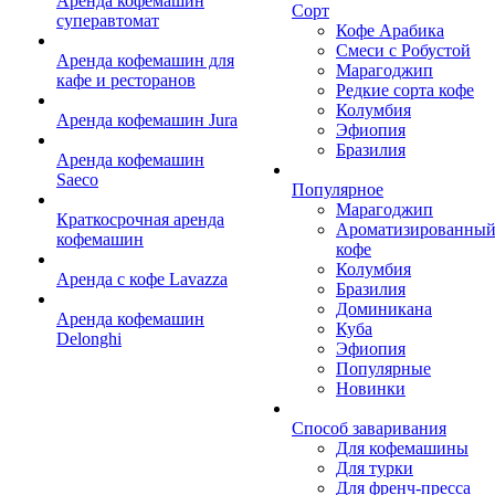
Аренда кофемашин
Сорт
суперавтомат
Кофе Арабика
Смеси с Робустой
Аренда кофемашин для
Марагоджип
кафе и ресторанов
Редкие сорта кофе
Колумбия
Аренда кофемашин Jura
Эфиопия
Бразилия
Аренда кофемашин
Saeco
Популярное
Марагоджип
Краткосрочная аренда
Ароматизированны
кофемашин
кофе
Колумбия
Аренда с кофе Lavazza
Бразилия
Доминикана
Аренда кофемашин
Куба
Delonghi
Эфиопия
Популярные
Новинки
Способ заваривания
Для кофемашины
Для турки
Для френч-пресса