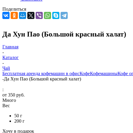
Поделиться
Да Хун Пао (Большой красный халат)
Главная
-
Каталог
-
Чай
Бесплатная аренда кофемашин в офис
Кофе
Кофемашины
Кофе о
-
Да Хун Пао (Большой красный халат)
:
от
350 руб.
Много
Вес
50 г
200 г
Хочу в подарок