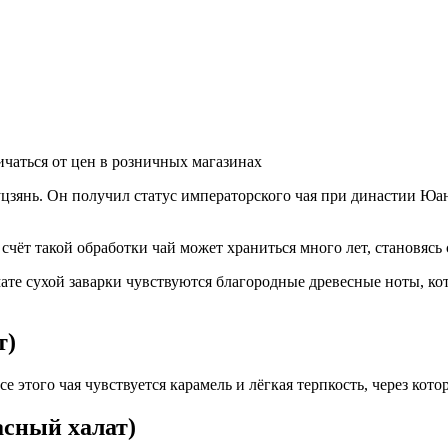
ичаться от цен в розничных магазинах
янь. Он получил статус императорского чая при династии Юань 
чёт такой обработки чай может храниться много лет, становясь 
ромате сухой заварки чувствуются благородные древесные ноты, к
т)
е этого чая чувствуется карамель и лёгкая терпкость, через ко
асный халат)