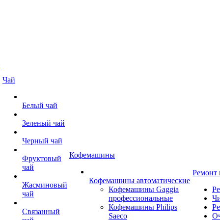
й
Чай
Белый чай
Зеленый чай
Черный чай
Кофемашины
Фруктовый
чай
Ремонт
Кофемашины автоматические
Жасминовый
Кофемашины Gaggia
Р
чай
профессиональные
Чи
Кофемашины Philips
Ре
Связанный
Saeco
О