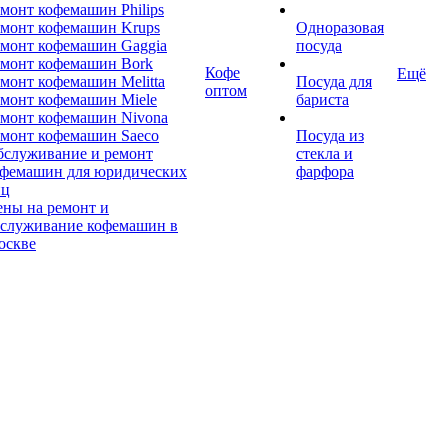
монт кофемашин Philips
монт кофемашин Krups
Одноразовая
монт кофемашин Gaggia
посуда
емонт кофемашин Bork
Кофе
Ещё
монт кофемашин Melitta
Посуда для
оптом
монт кофемашин Miele
бариста
монт кофемашин Nivona
монт кофемашин Saeco
Посуда из
бслуживание и ремонт
стекла и
офемашин для юридических
фарфора
иц
ны на ремонт и
бслуживание кофемашин в
оскве