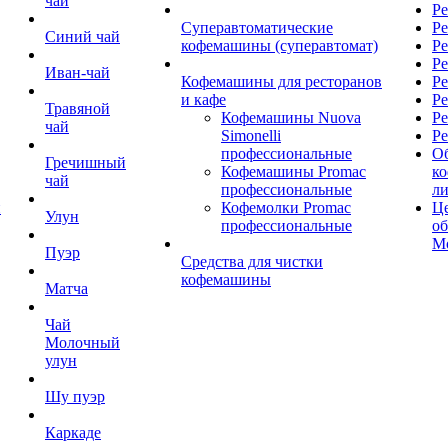
чай
Ре
Суперавтоматические
Ре
Синий чай
кофемашины (суперавтомат)
Ре
Р
Иван-чай
Кофемашины для ресторанов
Ре
и кафе
Ре
Травяной
Кофемашины Nuova
Ре
чай
Simonelli
Ре
профессиональные
О
Гречишный
Кофемашины Promac
к
чай
профессиональные
л
й
Кофемолки Promac
Це
Улун
профессиональные
о
М
Пуэр
Средства для чистки
кофемашины
Матча
Чай
Молочный
улун
Шу пуэр
Каркаде