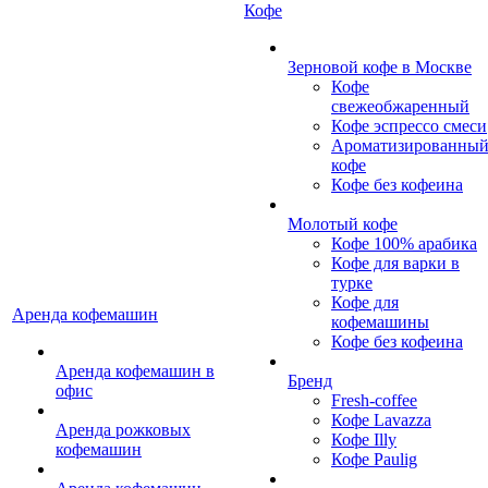
Кофе
Зерновой кофе в Москве
Кофе
свежеобжаренный
Кофе эспрессо смеси
Ароматизированны
кофе
Кофе без кофеина
Молотый кофе
Кофе 100% арабика
Кофе для варки в
турке
Кофе для
Аренда кофемашин
кофемашины
Кофе без кофеина
Аренда кофемашин в
Бренд
офис
Fresh-coffee
Кофе Lavazza
Аренда рожковых
Кофе Illy
кофемашин
Кофе Paulig