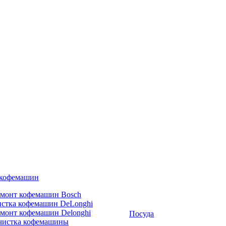
 кофемашин
емонт кофемашин Bosch
стка кофемашин DeLonghi
монт кофемашин Delonghi
Посуда
чистка кофемашины