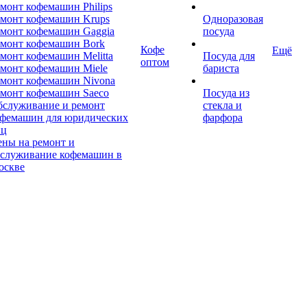
монт кофемашин Philips
монт кофемашин Krups
Одноразовая
монт кофемашин Gaggia
посуда
емонт кофемашин Bork
Кофе
Ещё
монт кофемашин Melitta
Посуда для
оптом
монт кофемашин Miele
бариста
монт кофемашин Nivona
монт кофемашин Saeco
Посуда из
бслуживание и ремонт
стекла и
офемашин для юридических
фарфора
иц
ны на ремонт и
бслуживание кофемашин в
оскве