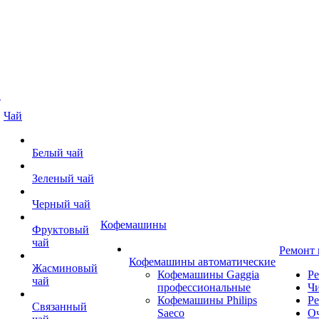
й
Чай
Белый чай
Зеленый чай
Черный чай
Кофемашины
Фруктовый
чай
Ремонт
Кофемашины автоматические
Жасминовый
Кофемашины Gaggia
Р
чай
профессиональные
Чи
Кофемашины Philips
Ре
Связанный
Saeco
О