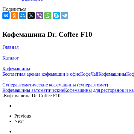
Поделиться
Кофемашина Dr. Coffee F10
Главная
-
Каталог
-
Кофемашины
Бесплатная аренда кофемашин в офис
Кофе
Чай
Кофемашины
Коф
-
Суперавтоматические кофемашины (суперавтомат)
Кофемашины автоматические
Кофемашины для ресторанов и к
-
Кофемашина Dr. Coffee F10
Previous
Next