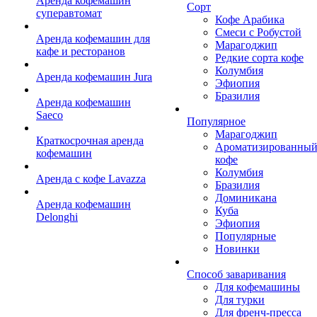
Аренда кофемашин
Сорт
суперавтомат
Кофе Арабика
Смеси с Робустой
Аренда кофемашин для
Марагоджип
кафе и ресторанов
Редкие сорта кофе
Колумбия
Аренда кофемашин Jura
Эфиопия
Бразилия
Аренда кофемашин
Saeco
Популярное
Марагоджип
Краткосрочная аренда
Ароматизированны
кофемашин
кофе
Колумбия
Аренда с кофе Lavazza
Бразилия
Доминикана
Аренда кофемашин
Куба
Delonghi
Эфиопия
Популярные
Новинки
Способ заваривания
Для кофемашины
Для турки
Для френч-пресса