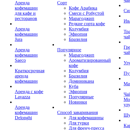
ча
Аренда
Сорт
кофемашин
Кофе Арабика
Си
для кафе и
Смеси с Робустой
ресторанов
Марагоджип
Ив
Редкие сорта кофе
Аренда
Колумбия
Тр
кофемашин
Эфиопия
ча
Jura
Бразилия
Гр
Аренда
Популярное
ча
кофемашин
Марагоджип
Saeco
Ароматизированный
Ул
кофе
Краткосрочная
Колумбия
Пу
аренда
Бразилия
кофемашин
Доминикана
Ма
Куба
Аренда с кофе
Эфиопия
Ча
Lavazza
Популярные
Мо
Новинки
ул
Аренда
кофемашин
Способ заваривания
Шу
Delonghi
Для кофемашины
Для турки
Ка
Для френч-пресса