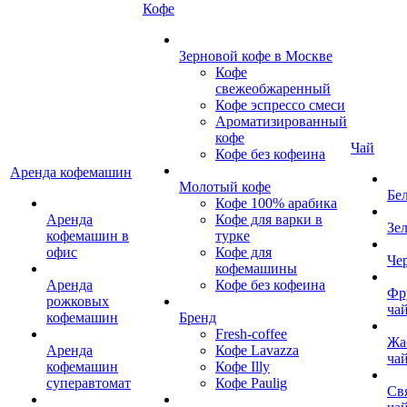
Кофе
Зерновой кофе в Москве
Кофе
свежеобжаренный
Кофе эспрессо смеси
Ароматизированный
кофе
Чай
Кофе без кофеина
Аренда кофемашин
Молотый кофе
Бе
Кофе 100% арабика
Аренда
Кофе для варки в
Зе
кофемашин в
турке
офис
Кофе для
Че
кофемашины
Аренда
Кофе без кофеина
Фр
рожковых
ча
кофемашин
Бренд
Fresh-coffee
Жа
Аренда
Кофе Lavazza
ча
кофемашин
Кофе Illy
суперавтомат
Кофе Paulig
Св