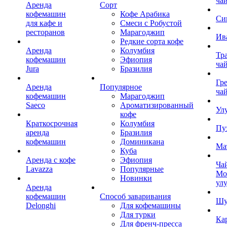
ча
Аренда
Сорт
кофемашин
Кофе Арабика
Си
для кафе и
Смеси с Робустой
ресторанов
Марагоджип
Ив
Редкие сорта кофе
Аренда
Колумбия
Тр
кофемашин
Эфиопия
ча
Jura
Бразилия
Гр
Аренда
Популярное
ча
кофемашин
Марагоджип
Saeco
Ароматизированный
Ул
кофе
Краткосрочная
Колумбия
Пу
аренда
Бразилия
кофемашин
Доминикана
Ма
Куба
Аренда с кофе
Эфиопия
Ча
Lavazza
Популярные
Мо
Новинки
ул
Аренда
кофемашин
Способ заваривания
Шу
Delonghi
Для кофемашины
Для турки
Ка
Для френч-пресса