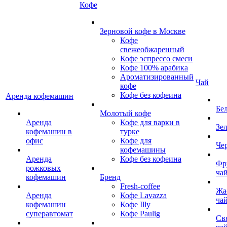
Кофе
Зерновой кофе в Москве
Кофе
свежеобжаренный
Кофе эспрессо смеси
Кофе 100% арабика
Ароматизированный
Чай
кофе
Кофе без кофеина
Аренда кофемашин
Бе
Молотый кофе
Аренда
Кофе для варки в
Зе
кофемашин в
турке
офис
Кофе для
Че
кофемашины
Аренда
Кофе без кофеина
Фр
рожковых
ча
кофемашин
Бренд
Fresh-coffee
Жа
Аренда
Кофе Lavazza
ча
кофемашин
Кофе Illy
суперавтомат
Кофе Paulig
Св