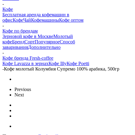
-
Кофе
Бесплатная аренда кофемашин в
офис
Кофе
Чай
Кофемашины
Кофе оптом
-
Кофе по брендам
Зерновой кофе в Москве
Молотый
кофе
Бренд
Сорт
Популярное
Способ
заваривания
Дополнительно
-
Кофе бренда Fresh-coffee
Кофе Lavazza в зернах
Кофе Illy
Кофе Poetti
-
Кофе молотый Колумбия Супремо 100% арабика, 500гр
Previous
Next