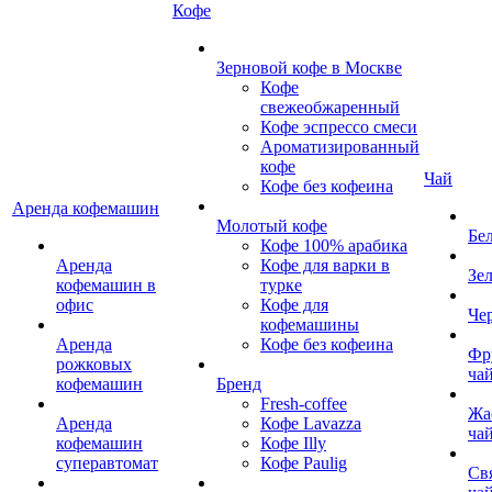
Кофе
Зерновой кофе в Москве
Кофе
свежеобжаренный
Кофе эспрессо смеси
Ароматизированный
кофе
Чай
Кофе без кофеина
Аренда кофемашин
Молотый кофе
Бе
Кофе 100% арабика
Аренда
Кофе для варки в
Зе
кофемашин в
турке
офис
Кофе для
Че
кофемашины
Аренда
Кофе без кофеина
Фр
рожковых
ча
кофемашин
Бренд
Fresh-coffee
Жа
Аренда
Кофе Lavazza
ча
кофемашин
Кофе Illy
суперавтомат
Кофе Paulig
Св