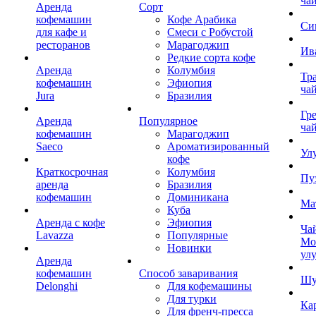
ча
Аренда
Сорт
кофемашин
Кофе Арабика
Си
для кафе и
Смеси с Робустой
ресторанов
Марагоджип
Ив
Редкие сорта кофе
Аренда
Колумбия
Тр
кофемашин
Эфиопия
ча
Jura
Бразилия
Гр
Аренда
Популярное
ча
кофемашин
Марагоджип
Saeco
Ароматизированный
Ул
кофе
Краткосрочная
Колумбия
Пу
аренда
Бразилия
кофемашин
Доминикана
Ма
Куба
Аренда с кофе
Эфиопия
Ча
Lavazza
Популярные
Мо
Новинки
ул
Аренда
кофемашин
Способ заваривания
Шу
Delonghi
Для кофемашины
Для турки
Ка
Для френч-пресса