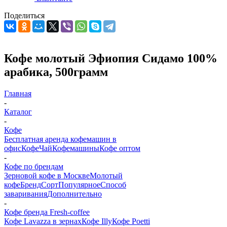
Поделиться
Кофе молотый Эфиопия Сидамо 100%
арабика, 500грамм
Главная
-
Каталог
-
Кофе
Бесплатная аренда кофемашин в
офис
Кофе
Чай
Кофемашины
Кофе оптом
-
Кофе по брендам
Зерновой кофе в Москве
Молотый
кофе
Бренд
Сорт
Популярное
Способ
заваривания
Дополнительно
-
Кофе бренда Fresh-coffee
Кофе Lavazza в зернах
Кофе Illy
Кофе Poetti