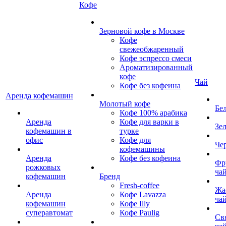
Кофе
Зерновой кофе в Москве
Кофе
свежеобжаренный
Кофе эспрессо смеси
Ароматизированный
кофе
Чай
Кофе без кофеина
Аренда кофемашин
Молотый кофе
Бе
Кофе 100% арабика
Аренда
Кофе для варки в
Зе
кофемашин в
турке
офис
Кофе для
Че
кофемашины
Аренда
Кофе без кофеина
Фр
рожковых
ча
кофемашин
Бренд
Fresh-coffee
Жа
Аренда
Кофе Lavazza
ча
кофемашин
Кофе Illy
суперавтомат
Кофе Paulig
Св