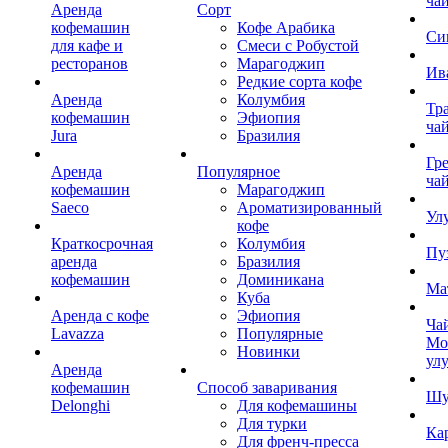
ча
Аренда
Сорт
кофемашин
Кофе Арабика
Си
для кафе и
Смеси с Робустой
ресторанов
Марагоджип
Ив
Редкие сорта кофе
Аренда
Колумбия
Тр
кофемашин
Эфиопия
ча
Jura
Бразилия
Гр
Аренда
Популярное
ча
кофемашин
Марагоджип
Saeco
Ароматизированный
Ул
кофе
Краткосрочная
Колумбия
Пу
аренда
Бразилия
кофемашин
Доминикана
Ма
Куба
Аренда с кофе
Эфиопия
Ча
Lavazza
Популярные
Мо
Новинки
ул
Аренда
кофемашин
Способ заваривания
Шу
Delonghi
Для кофемашины
Для турки
Ка
Для френч-пресса