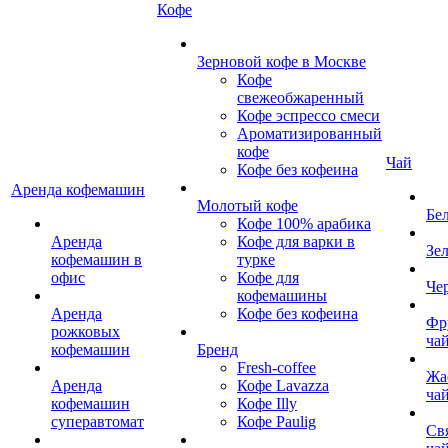
Кофе
Зерновой кофе в Москве
Кофе
свежеобжаренный
Кофе эспрессо смеси
Ароматизированный
кофе
Чай
Кофе без кофеина
Аренда кофемашин
Молотый кофе
Бе
Кофе 100% арабика
Аренда
Кофе для варки в
Зе
кофемашин в
турке
офис
Кофе для
Че
кофемашины
Аренда
Кофе без кофеина
Фр
рожковых
ча
кофемашин
Бренд
Fresh-coffee
Жа
Аренда
Кофе Lavazza
ча
кофемашин
Кофе Illy
суперавтомат
Кофе Paulig
Св