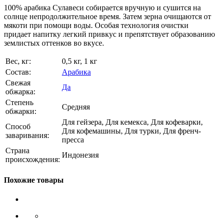
100% арабика Сулавеси собирается вручную и сушится на
солнце непродолжительное время. Затем зерна очищаются от
мякоти при помощи воды. Особая технология очистки
придает напитку легкий привкус и препятствует образованию
землистых оттенков во вкусе.
Вес, кг:
0,5 кг, 1 кг
Состав:
Арабика
Свежая
Да
обжарка:
Степень
Средняя
обжарки:
Для гейзера, Для кемекса, Для кофеварки,
Способ
Для кофемашины, Для турки, Для френч-
заваривания:
пресса
Страна
Индонезия
происхождения:
Похожие товары