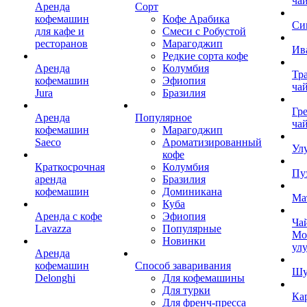
ча
Аренда
Сорт
кофемашин
Кофе Арабика
Си
для кафе и
Смеси с Робустой
ресторанов
Марагоджип
Ив
Редкие сорта кофе
Аренда
Колумбия
Тр
кофемашин
Эфиопия
ча
Jura
Бразилия
Гр
Аренда
Популярное
ча
кофемашин
Марагоджип
Saeco
Ароматизированный
Ул
кофе
Краткосрочная
Колумбия
Пу
аренда
Бразилия
кофемашин
Доминикана
Ма
Куба
Аренда с кофе
Эфиопия
Ча
Lavazza
Популярные
Мо
Новинки
ул
Аренда
кофемашин
Способ заваривания
Шу
Delonghi
Для кофемашины
Для турки
Ка
Для френч-пресса