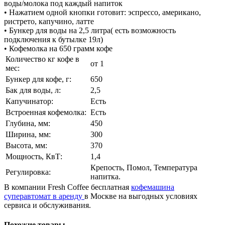
воды/молока под каждый напиток
• Нажатием одной кнопки готовит: эспрессо, американо,
ристрето, капучино, латте
• Бункер для воды на 2,5 литра( есть возможность
подключения к бутылке 19л)
• Кофемолка на 650 грамм кофе
Количество кг кофе в
от 1
мес:
Бункер для кофе, г:
650
Бак для воды, л:
2,5
Капучинатор:
Есть
Встроенная кофемолка:
Есть
Глубина, мм:
450
Ширина, мм:
300
Высота, мм:
370
Мощность, КвТ:
1,4
Крепость, Помол, Температура
Регулировка:
напитка.
В компании Fresh Coffee бесплатная
кофемашина
суперавтомат в аренду
в Москве на выгодных условиях
сервиса и обслуживания.
Похожие товары