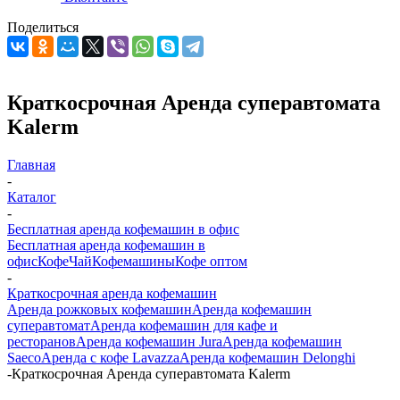
Поделиться
Краткосрочная Аренда cуперавтомата
Kalerm
Главная
-
Каталог
-
Бесплатная аренда кофемашин в офис
Бесплатная аренда кофемашин в
офис
Кофе
Чай
Кофемашины
Кофе оптом
-
Краткосрочная аренда кофемашин
Аренда рожковых кофемашин
Аренда кофемашин
суперавтомат
Аренда кофемашин для кафе и
ресторанов
Аренда кофемашин Jura
Аренда кофемашин
Saeco
Аренда с кофе Lavazza
Аренда кофемашин Delonghi
-
Краткосрочная Аренда cуперавтомата Kalerm