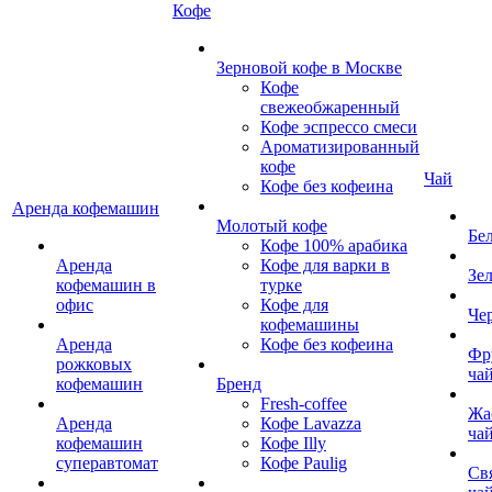
Кофе
Зерновой кофе в Москве
Кофе
свежеобжаренный
Кофе эспрессо смеси
Ароматизированный
кофе
Чай
Кофе без кофеина
Аренда кофемашин
Молотый кофе
Бе
Кофе 100% арабика
Аренда
Кофе для варки в
Зе
кофемашин в
турке
офис
Кофе для
Че
кофемашины
Аренда
Кофе без кофеина
Фр
рожковых
ча
кофемашин
Бренд
Fresh-coffee
Жа
Аренда
Кофе Lavazza
ча
кофемашин
Кофе Illy
суперавтомат
Кофе Paulig
Св