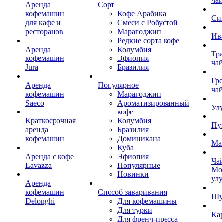
ча
Аренда
Сорт
кофемашин
Кофе Арабика
Си
для кафе и
Смеси с Робустой
ресторанов
Марагоджип
Ив
Редкие сорта кофе
Аренда
Колумбия
Тр
кофемашин
Эфиопия
ча
Jura
Бразилия
Гр
Аренда
Популярное
ча
кофемашин
Марагоджип
Saeco
Ароматизированный
Ул
кофе
Краткосрочная
Колумбия
Пу
аренда
Бразилия
кофемашин
Доминикана
Ма
Куба
Аренда с кофе
Эфиопия
Ча
Lavazza
Популярные
Мо
Новинки
ул
Аренда
кофемашин
Способ заваривания
Шу
Delonghi
Для кофемашины
Для турки
Ка
Для френч-пресса