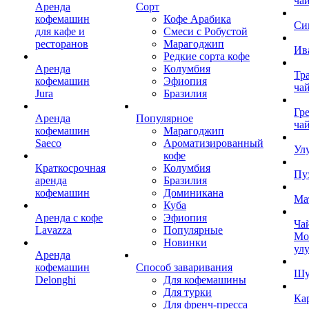
ча
Аренда
Сорт
кофемашин
Кофе Арабика
Си
для кафе и
Смеси с Робустой
ресторанов
Марагоджип
Ив
Редкие сорта кофе
Аренда
Колумбия
Тр
кофемашин
Эфиопия
ча
Jura
Бразилия
Гр
Аренда
Популярное
ча
кофемашин
Марагоджип
Saeco
Ароматизированный
Ул
кофе
Краткосрочная
Колумбия
Пу
аренда
Бразилия
кофемашин
Доминикана
Ма
Куба
Аренда с кофе
Эфиопия
Ча
Lavazza
Популярные
Мо
Новинки
ул
Аренда
кофемашин
Способ заваривания
Шу
Delonghi
Для кофемашины
Для турки
Ка
Для френч-пресса