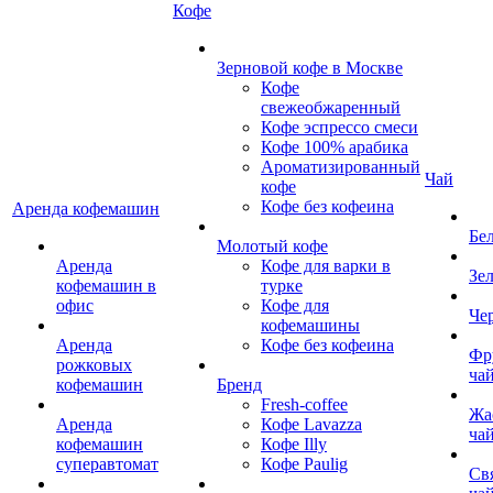
Кофе
Зерновой кофе в Москве
Кофе
свежеобжаренный
Кофе эспрессо смеси
Кофе 100% арабика
Ароматизированный
Чай
кофе
Кофе без кофеина
Аренда кофемашин
Бе
Молотый кофе
Аренда
Кофе для варки в
Зе
кофемашин в
турке
офис
Кофе для
Че
кофемашины
Аренда
Кофе без кофеина
Фр
рожковых
ча
кофемашин
Бренд
Fresh-coffee
Жа
Аренда
Кофе Lavazza
ча
кофемашин
Кофе Illy
суперавтомат
Кофе Paulig
Св