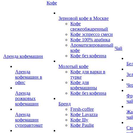
Кофе
Зерновой кофе в Москве
Кофе
свежеобжаренный
Кофе эспрессо смеси
Кофе 100% арабика
Ароматизированный
Чай
кофе
Кофе без кофеина
Аренда кофемашин
Бе
Молотый кофе
Аренда
Кофе для варки в
Зе
кофемашин в
турке
офис
Кофе для
Че
кофемашины
Аренда
Кофе без кофеина
Фр
рожковых
ча
кофемашин
Бренд
Fresh-coffee
Жа
Аренда
Кофе Lavazza
ча
кофемашин
Кофе Illy
суперавтомат
Кофе Paulig
Св