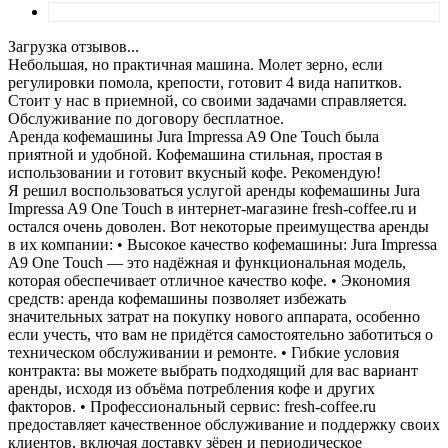
Загрузка отзывов...
Небольшая, но практичная машина. Молет зерно, если
регулировки помола, крепости, готовит 4 вида напитков.
Стоит у нас в приемной, со своими задачами справляется.
Обслуживание по договору бесплатное.
Аренда кофемашины Jura Impressa A9 One Touch была
приятной и удобной. Кофемашина стильная, простая в
использовании и готовит вкусный кофе. Рекомендую!
Я решил воспользоваться услугой аренды кофемашины Jura
Impressa A9 One Touch в интернет-магазине fresh-coffee.ru и
остался очень доволен. Вот некоторые преимущества аренды
в их компании: • Высокое качество кофемашины: Jura Impressa
A9 One Touch — это надёжная и функциональная модель,
которая обеспечивает отличное качество кофе. • Экономия
средств: аренда кофемашины позволяет избежать
значительных затрат на покупку нового аппарата, особенно
если учесть, что вам не придётся самостоятельно заботиться о
техническом обслуживании и ремонте. • Гибкие условия
контракта: вы можете выбрать подходящий для вас вариант
аренды, исходя из объёма потребления кофе и других
факторов. • Профессиональный сервис: fresh-coffee.ru
предоставляет качественное обслуживание и поддержку своих
клиентов, включая доставку зёрен и периодическое