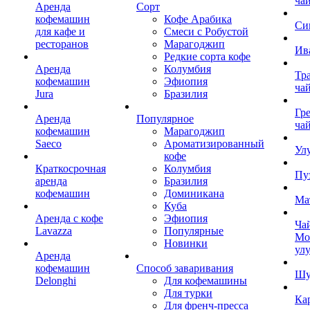
ча
Аренда
Сорт
кофемашин
Кофе Арабика
Си
для кафе и
Смеси с Робустой
ресторанов
Марагоджип
Ив
Редкие сорта кофе
Аренда
Колумбия
Тр
кофемашин
Эфиопия
ча
Jura
Бразилия
Гр
Аренда
Популярное
ча
кофемашин
Марагоджип
Saeco
Ароматизированный
Ул
кофе
Краткосрочная
Колумбия
Пу
аренда
Бразилия
кофемашин
Доминикана
Ма
Куба
Аренда с кофе
Эфиопия
Ча
Lavazza
Популярные
Мо
Новинки
ул
Аренда
кофемашин
Способ заваривания
Шу
Delonghi
Для кофемашины
Для турки
Ка
Для френч-пресса