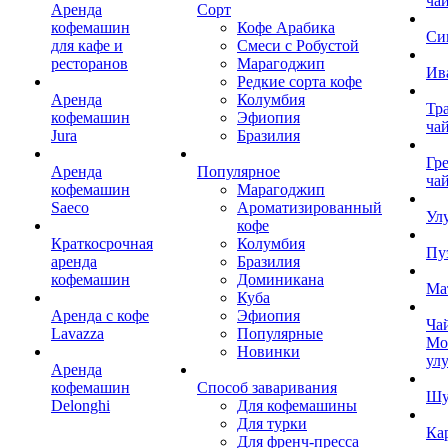
ча
Аренда
Сорт
кофемашин
Кофе Арабика
Си
для кафе и
Смеси с Робустой
ресторанов
Марагоджип
Ив
Редкие сорта кофе
Аренда
Колумбия
Тр
кофемашин
Эфиопия
ча
Jura
Бразилия
Гр
Аренда
Популярное
ча
кофемашин
Марагоджип
Saeco
Ароматизированный
Ул
кофе
Краткосрочная
Колумбия
Пу
аренда
Бразилия
кофемашин
Доминикана
Ма
Куба
Аренда с кофе
Эфиопия
Ча
Lavazza
Популярные
Мо
Новинки
ул
Аренда
кофемашин
Способ заваривания
Шу
Delonghi
Для кофемашины
Для турки
Ка
Для френч-пресса