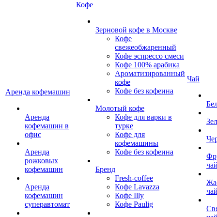
Кофе
Зерновой кофе в Москве
Кофе
свежеобжаренный
Кофе эспрессо смеси
Кофе 100% арабика
Ароматизированный
Чай
кофе
Кофе без кофеина
Аренда кофемашин
Бе
Молотый кофе
Аренда
Кофе для варки в
Зе
кофемашин в
турке
офис
Кофе для
Че
кофемашины
Аренда
Кофе без кофеина
Фр
рожковых
ча
кофемашин
Бренд
Fresh-coffee
Жа
Аренда
Кофе Lavazza
ча
кофемашин
Кофе Illy
суперавтомат
Кофе Paulig
Св