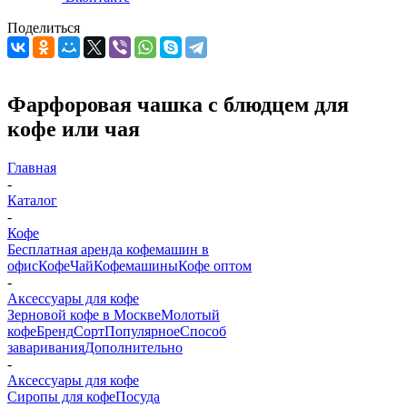
Поделиться
Фарфоровая чашка с блюдцем для
кофе или чая
Главная
-
Каталог
-
Кофе
Бесплатная аренда кофемашин в
офис
Кофе
Чай
Кофемашины
Кофе оптом
-
Аксессуары для кофе
Зерновой кофе в Москве
Молотый
кофе
Бренд
Сорт
Популярное
Способ
заваривания
Дополнительно
-
Аксессуары для кофе
Сиропы для кофе
Посуда