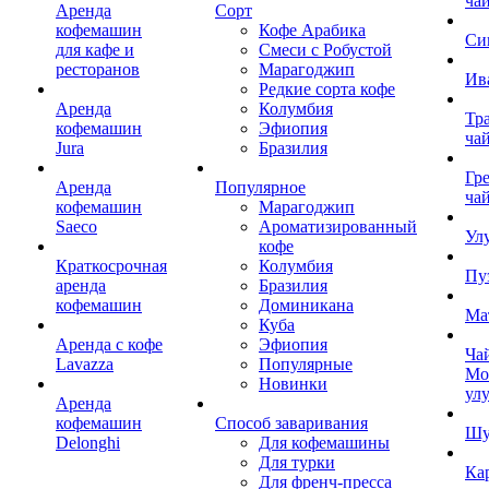
ча
Аренда
Сорт
кофемашин
Кофе Арабика
Си
для кафе и
Смеси с Робустой
ресторанов
Марагоджип
Ив
Редкие сорта кофе
Аренда
Колумбия
Тр
кофемашин
Эфиопия
ча
Jura
Бразилия
Гр
Аренда
Популярное
ча
кофемашин
Марагоджип
Saeco
Ароматизированный
Ул
кофе
Краткосрочная
Колумбия
Пу
аренда
Бразилия
кофемашин
Доминикана
Ма
Куба
Аренда с кофе
Эфиопия
Ча
Lavazza
Популярные
Мо
Новинки
ул
Аренда
кофемашин
Способ заваривания
Шу
Delonghi
Для кофемашины
Для турки
Ка
Для френч-пресса