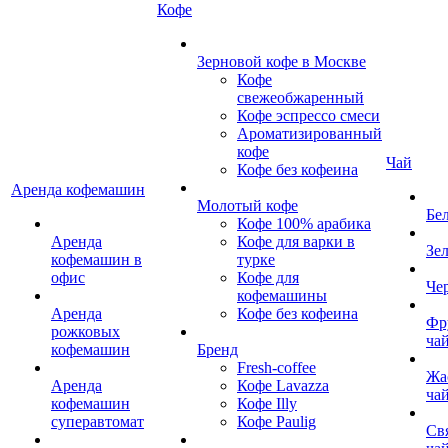
Кофе
Зерновой кофе в Москве
Кофе
свежеобжаренный
Кофе эспрессо смеси
Ароматизированный
кофе
Чай
Кофе без кофеина
Аренда кофемашин
Молотый кофе
Бе
Кофе 100% арабика
Аренда
Кофе для варки в
Зе
кофемашин в
турке
офис
Кофе для
Че
кофемашины
Аренда
Кофе без кофеина
Фр
рожковых
ча
кофемашин
Бренд
Fresh-coffee
Жа
Аренда
Кофе Lavazza
ча
кофемашин
Кофе Illy
суперавтомат
Кофе Paulig
Св