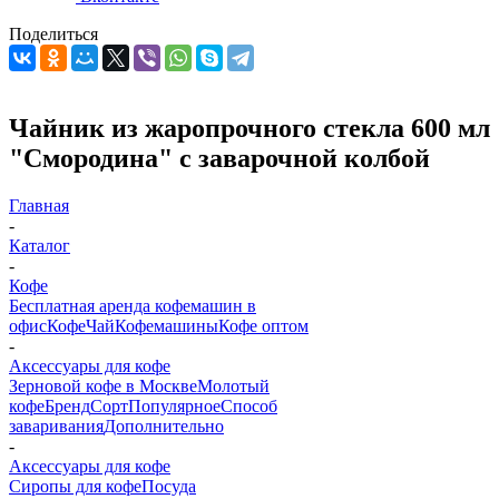
Поделиться
Чайник из жаропрочного стекла 600 мл
"Смородина" с заварочной колбой
Главная
-
Каталог
-
Кофе
Бесплатная аренда кофемашин в
офис
Кофе
Чай
Кофемашины
Кофе оптом
-
Аксессуары для кофе
Зерновой кофе в Москве
Молотый
кофе
Бренд
Сорт
Популярное
Способ
заваривания
Дополнительно
-
Аксессуары для кофе
Сиропы для кофе
Посуда