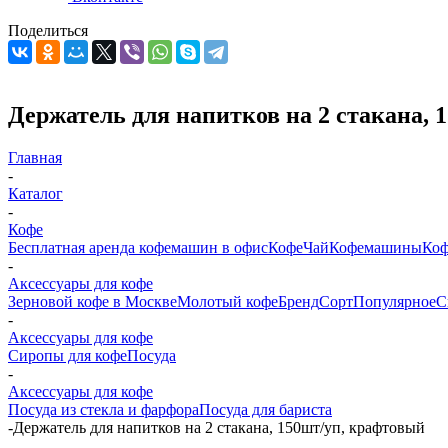
Поделиться
Держатель для напитков на 2 стакана, 
Главная
-
Каталог
-
Кофе
Бесплатная аренда кофемашин в офис
Кофе
Чай
Кофемашины
Коф
-
Аксессуары для кофе
Зерновой кофе в Москве
Молотый кофе
Бренд
Сорт
Популярное
С
-
Аксессуары для кофе
Сиропы для кофе
Посуда
-
Аксессуары для кофе
Посуда из стекла и фарфора
Посуда для бариста
-
Держатель для напитков на 2 стакана, 150шт/уп, крафтовый