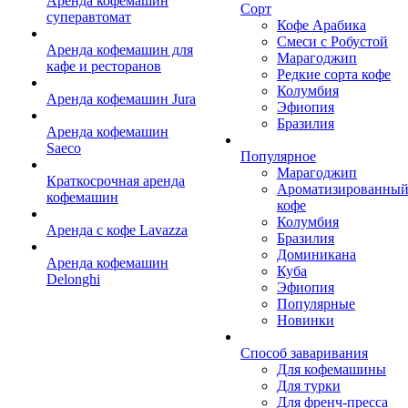
Аренда кофемашин
Сорт
суперавтомат
Кофе Арабика
Смеси с Робустой
Аренда кофемашин для
Марагоджип
кафе и ресторанов
Редкие сорта кофе
Колумбия
Аренда кофемашин Jura
Эфиопия
Бразилия
Аренда кофемашин
Saeco
Популярное
Марагоджип
Краткосрочная аренда
Ароматизированны
кофемашин
кофе
Колумбия
Аренда с кофе Lavazza
Бразилия
Доминикана
Аренда кофемашин
Куба
Delonghi
Эфиопия
Популярные
Новинки
Способ заваривания
Для кофемашины
Для турки
Для френч-пресса