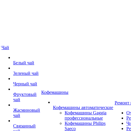
й
Чай
Белый чай
Зеленый чай
Черный чай
Кофемашины
Фруктовый
чай
Ремонт
Кофемашины автоматические
Жасминовый
Кофемашины Gaggia
О
чай
профессиональные
Р
Кофемашины Philips
Чи
Связанный
Saeco
Ре