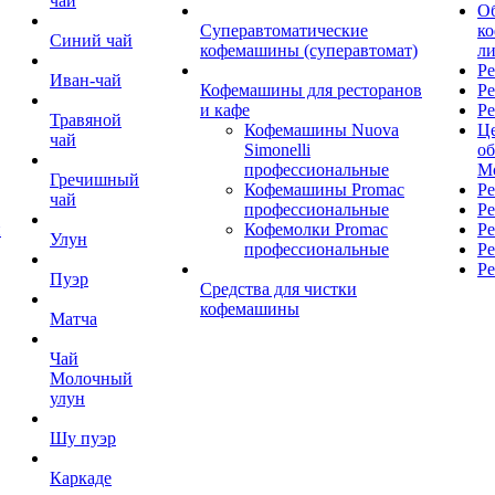
чай
О
Суперавтоматические
к
Синий чай
кофемашины (суперавтомат)
л
Ре
Иван-чай
Кофемашины для ресторанов
Ре
и кафе
Ре
Травяной
Кофемашины Nuova
Це
чай
Simonelli
о
профессиональные
М
Гречишный
Кофемашины Promac
Р
чай
профессиональные
Ре
й
Кофемолки Promac
Ре
Улун
профессиональные
Ре
Ре
Пуэр
Средства для чистки
кофемашины
Матча
Чай
Молочный
улун
Шу пуэр
Каркаде