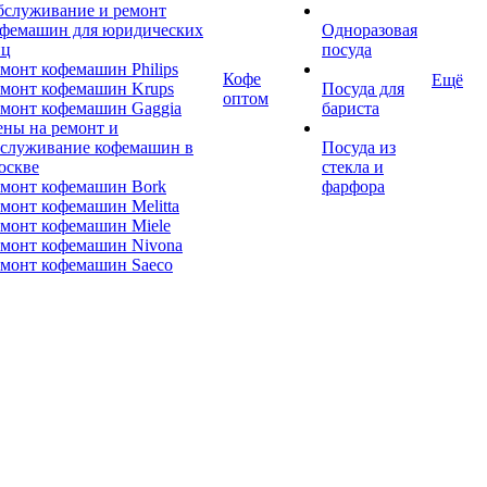
бслуживание и ремонт
офемашин для юридических
Одноразовая
иц
посуда
монт кофемашин Philips
Кофе
Ещё
монт кофемашин Krups
Посуда для
оптом
монт кофемашин Gaggia
бариста
ны на ремонт и
бслуживание кофемашин в
Посуда из
оскве
стекла и
емонт кофемашин Bork
фарфора
монт кофемашин Melitta
монт кофемашин Miele
монт кофемашин Nivona
монт кофемашин Saeco