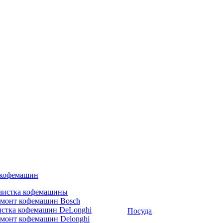
 кофемашин
чистка кофемашины
емонт кофемашин Bosch
стка кофемашин DeLonghi
Посуда
монт кофемашин Delonghi