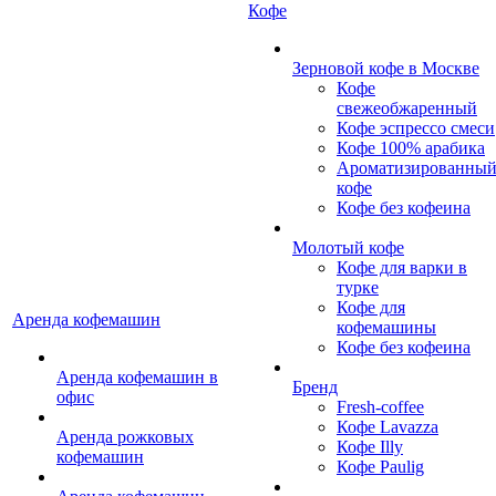
Кофе
Зерновой кофе в Москве
Кофе
свежеобжаренный
Кофе эспрессо смеси
Кофе 100% арабика
Ароматизированны
кофе
Кофе без кофеина
Молотый кофе
Кофе для варки в
турке
Кофе для
Аренда кофемашин
кофемашины
Кофе без кофеина
Аренда кофемашин в
Бренд
офис
Fresh-coffee
Кофе Lavazza
Аренда рожковых
Кофе Illy
кофемашин
Кофе Paulig