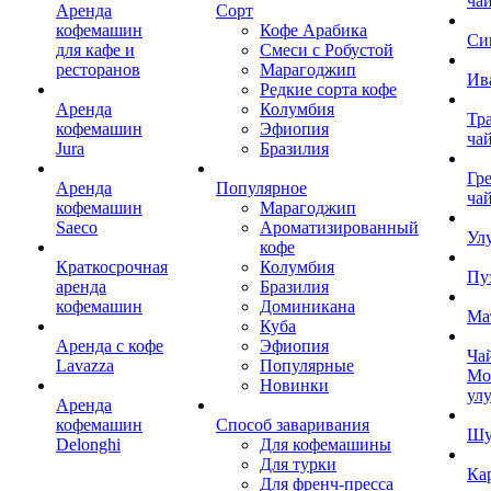
ча
Аренда
Сорт
кофемашин
Кофе Арабика
Си
для кафе и
Смеси с Робустой
ресторанов
Марагоджип
Ив
Редкие сорта кофе
Аренда
Колумбия
Тр
кофемашин
Эфиопия
ча
Jura
Бразилия
Гр
Аренда
Популярное
ча
кофемашин
Марагоджип
Saeco
Ароматизированный
Ул
кофе
Краткосрочная
Колумбия
Пу
аренда
Бразилия
кофемашин
Доминикана
Ма
Куба
Аренда с кофе
Эфиопия
Ча
Lavazza
Популярные
Мо
Новинки
ул
Аренда
кофемашин
Способ заваривания
Шу
Delonghi
Для кофемашины
Для турки
Ка
Для френч-пресса