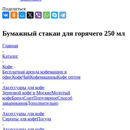
Поделиться
Бумажный стакан для горячего 250 мл
Главная
-
Каталог
-
Кофе
Бесплатная аренда кофемашин в
офис
Кофе
Чай
Кофемашины
Кофе оптом
-
Аксессуары для кофе
Зерновой кофе в Москве
Молотый
кофе
Бренд
Сорт
Популярное
Способ
заваривания
Дополнительно
-
Аксессуары для кофе
Сиропы для кофе
Посуда
-
Аксессуары для кофе