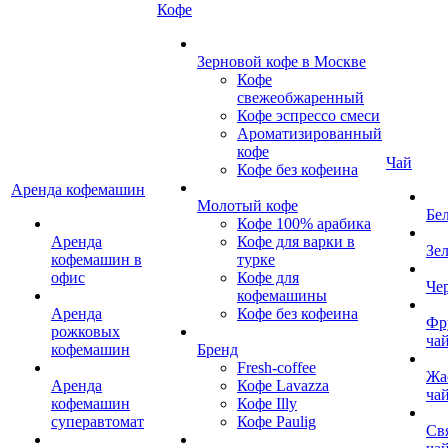
Кофе
Зерновой кофе в Москве
Кофе
свежеобжаренный
Кофе эспрессо смеси
Ароматизированный
кофе
Чай
Кофе без кофеина
Аренда кофемашин
Молотый кофе
Бе
Кофе 100% арабика
Аренда
Кофе для варки в
Зе
кофемашин в
турке
офис
Кофе для
Че
кофемашины
Аренда
Кофе без кофеина
Фр
рожковых
ча
кофемашин
Бренд
Fresh-coffee
Жа
Аренда
Кофе Lavazza
ча
кофемашин
Кофе Illy
суперавтомат
Кофе Paulig
Св